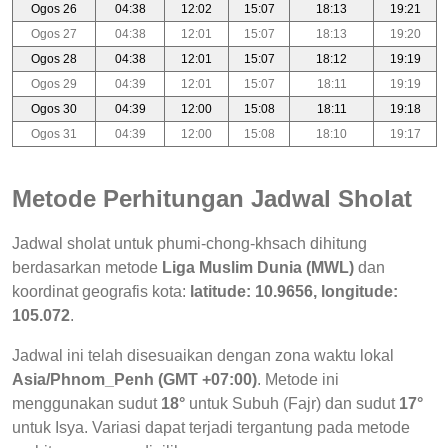
Ogos 26
04:38
12:02
15:07
18:13
19:21
Ogos 27
04:38
12:01
15:07
18:13
19:20
Ogos 28
04:38
12:01
15:07
18:12
19:19
Ogos 29
04:39
12:01
15:07
18:11
19:19
Ogos 30
04:39
12:00
15:08
18:11
19:18
Ogos 31
04:39
12:00
15:08
18:10
19:17
Metode Perhitungan Jadwal Sholat
Jadwal sholat untuk phumi-chong-khsach dihitung
berdasarkan metode
Liga Muslim Dunia (MWL)
dan
koordinat geografis kota:
latitude: 10.9656, longitude:
105.072
.
Jadwal ini telah disesuaikan dengan zona waktu lokal
Asia/Phnom_Penh (GMT +07:00)
. Metode ini
menggunakan sudut
18°
untuk Subuh (Fajr) dan sudut
17°
untuk Isya. Variasi dapat terjadi tergantung pada metode