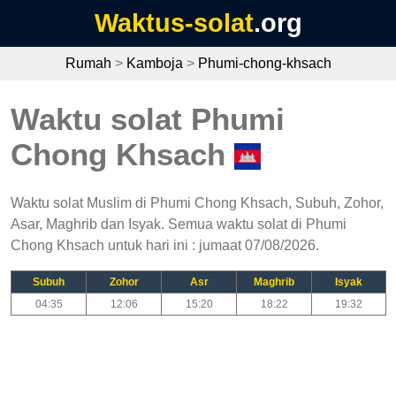
Waktus-solat
.org
Rumah
>
Kamboja
>
Phumi-chong-khsach
Waktu solat Phumi
Chong Khsach
Waktu solat Muslim di Phumi Chong Khsach, Subuh, Zohor,
Asar, Maghrib dan Isyak. Semua waktu solat di Phumi
Chong Khsach untuk hari ini : jumaat 07/08/2026.
Subuh
Zohor
Asr
Maghrib
Isyak
04:35
12:06
15:20
18:22
19:32