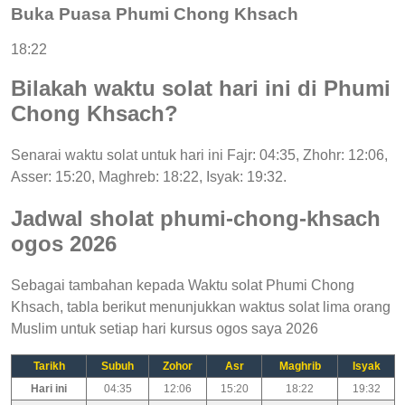
Buka Puasa Phumi Chong Khsach
18:22
Bilakah waktu solat hari ini di Phumi
Chong Khsach?
Senarai waktu solat untuk hari ini Fajr: 04:35, Zhohr: 12:06,
Asser: 15:20, Maghreb: 18:22, Isyak: 19:32.
Jadwal sholat phumi-chong-khsach
ogos 2026
Sebagai tambahan kepada Waktu solat Phumi Chong
Khsach, tabla berikut menunjukkan waktus solat lima orang
Muslim untuk setiap hari kursus ogos saya 2026
Tarikh
Subuh
Zohor
Asr
Maghrib
Isyak
Hari ini
04:35
12:06
15:20
18:22
19:32