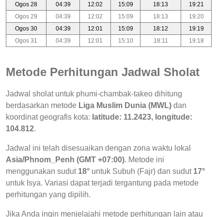
Ogos 28
04:39
12:02
15:09
18:13
19:21
Ogos 29
04:39
12:02
15:09
18:13
19:20
Ogos 30
04:39
12:01
15:09
18:12
19:19
Ogos 31
04:39
12:01
15:10
18:11
19:18
Metode Perhitungan Jadwal Sholat
Jadwal sholat untuk phumi-chambak-takeo dihitung
berdasarkan metode
Liga Muslim Dunia (MWL)
dan
koordinat geografis kota:
latitude: 11.2423, longitude:
104.812
.
Jadwal ini telah disesuaikan dengan zona waktu lokal
Asia/Phnom_Penh (GMT +07:00)
. Metode ini
menggunakan sudut
18°
untuk Subuh (Fajr) dan sudut
17°
untuk Isya. Variasi dapat terjadi tergantung pada metode
perhitungan yang dipilih.
Jika Anda ingin menjelajahi metode perhitungan lain atau