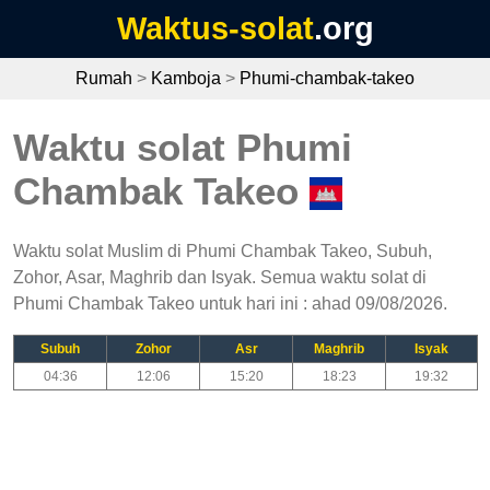
Waktus-solat
.org
Rumah
>
Kamboja
>
Phumi-chambak-takeo
Waktu solat Phumi
Chambak Takeo
Waktu solat Muslim di Phumi Chambak Takeo, Subuh,
Zohor, Asar, Maghrib dan Isyak. Semua waktu solat di
Phumi Chambak Takeo untuk hari ini : ahad 09/08/2026.
Subuh
Zohor
Asr
Maghrib
Isyak
04:36
12:06
15:20
18:23
19:32