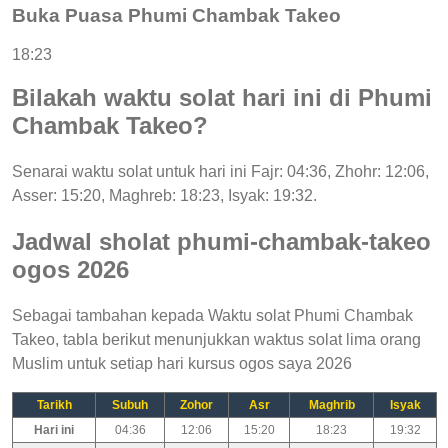
Buka Puasa Phumi Chambak Takeo
18:23
Bilakah waktu solat hari ini di Phumi
Chambak Takeo?
Senarai waktu solat untuk hari ini Fajr: 04:36, Zhohr: 12:06,
Asser: 15:20, Maghreb: 18:23, Isyak: 19:32.
Jadwal sholat phumi-chambak-takeo
ogos 2026
Sebagai tambahan kepada Waktu solat Phumi Chambak
Takeo, tabla berikut menunjukkan waktus solat lima orang
Muslim untuk setiap hari kursus ogos saya 2026
Tarikh
Subuh
Zohor
Asr
Maghrib
Isyak
Hari ini
04:36
12:06
15:20
18:23
19:32