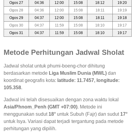
Ogos 27
04:36
12:00
15:08
18:12
19:20
Ogos 28
04:36
12:00
15:08
18:11
19:19
Ogos 29
04:37
12:00
15:08
18:11
19:18
Ogos 30
04:37
11:59
15:08
18:10
19:17
Ogos 31
04:37
11:59
15:08
18:10
19:17
Metode Perhitungan Jadwal Sholat
Jadwal sholat untuk phumi-boeng-chor dihitung
berdasarkan metode
Liga Muslim Dunia (MWL)
dan
koordinat geografis kota:
latitude: 11.7457, longitude:
105.358
.
Jadwal ini telah disesuaikan dengan zona waktu lokal
Asia/Phnom_Penh (GMT +07:00)
. Metode ini
menggunakan sudut
18°
untuk Subuh (Fajr) dan sudut
17°
untuk Isya. Variasi dapat terjadi tergantung pada metode
perhitungan yang dipilih.