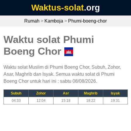
Waktus-solat
.org
Rumah
>
Kamboja
>
Phumi-boeng-chor
Waktu solat Phumi
Boeng Chor
Waktu solat Muslim di Phumi Boeng Chor, Subuh, Zohor,
Asar, Maghrib dan Isyak. Semua waktu solat di Phumi
Boeng Chor untuk hari ini : sabtu 08/08/2026.
Subuh
Zohor
Asr
Maghrib
Isyak
04:33
12:04
15:18
18:22
19:31