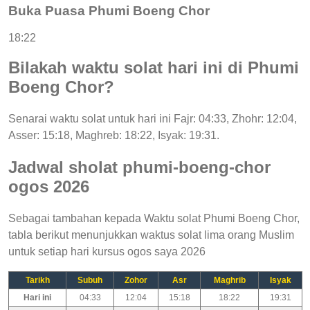
Buka Puasa Phumi Boeng Chor
18:22
Bilakah waktu solat hari ini di Phumi
Boeng Chor?
Senarai waktu solat untuk hari ini Fajr: 04:33, Zhohr: 12:04,
Asser: 15:18, Maghreb: 18:22, Isyak: 19:31.
Jadwal sholat phumi-boeng-chor
ogos 2026
Sebagai tambahan kepada Waktu solat Phumi Boeng Chor,
tabla berikut menunjukkan waktus solat lima orang Muslim
untuk setiap hari kursus ogos saya 2026
Tarikh
Subuh
Zohor
Asr
Maghrib
Isyak
Hari ini
04:33
12:04
15:18
18:22
19:31