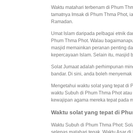
Waktu matahari terbenam di Phum Thma
tamatnya Imsak di Phum Thma Phot, ial
Ramadan.
Umat Islam daripada pelbagai etnik d
Phum Thma Phot. Walau bagaimanapun,
masjid memainkan peranan penting dal
kepercayaan Islam. Selain itu, masjid 
Solat Jumaat adalah perhimpunan ming
bandar. Di sini, anda boleh menyemak
Mengetahui waktu solat yang tepat di
waktu Subuh di Phum Thma Phot atau
kewajipan agama mereka tepat pada 
Waktu solat yang tepat di P
Waktu Subuh di Phum Thma Phot: Solat
selepas matahari tegak, Waktu Asar 