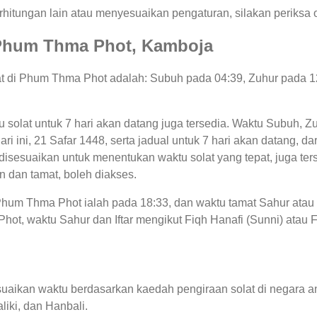
hitungan lain atau menyesuaikan pengaturan, silakan periksa o
di Phum Thma Phot, Kamboja
lat di Phum Thma Phot adalah: Subuh pada 04:39, Zuhur pada 1
tu solat untuk 7 hari akan datang juga tersedia. Waktu Subuh, Z
ari ini, 21 Safar 1448, serta jadual untuk 7 hari akan datang, 
sesuaikan untuk menentukan waktu solat yang tepat, juga ters
 dan tamat, boleh diakses.
i Phum Thma Phot ialah pada 18:33, dan waktu tamat Sahur ata
ot, waktu Sahur dan Iftar mengikut Fiqh Hanafi (Sunni) atau Fiq
uaikan waktu berdasarkan kaedah pengiraan solat di negara an
liki, dan Hanbali.