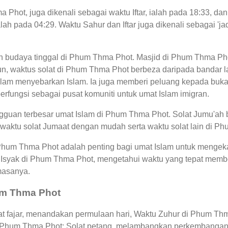
 Phot, juga dikenali sebagai waktu Iftar, ialah pada 18:33, 
ah pada 04:29. Waktu Sahur dan Iftar juga dikenali sebagai '
an budaya tinggal di Phum Thma Phot. Masjid di Phum Thma Ph
 waktus solat di Phum Thma Phot berbeza daripada bandar l
am menyebarkan Islam. Ia juga memberi peluang kepada bukan
berfungsi sebagai pusat komuniti untuk umat Islam imigran.
guan terbesar umat Islam di Phum Thma Phot. Solat Jumu'ah b
 waktu solat Jumaat dengan mudah serta waktu solat lain di P
 Phum Thma Phot adalah penting bagi umat Islam untuk mengek
 Isyak di Phum Thma Phot, mengetahui waktu yang tepat mem
masanya.
hum Thma Phot
 fajar, menandakan permulaan hari, Waktu Zuhur di Phum Thma 
di Phum Thma Phot: Solat petang, melambangkan perkembangan