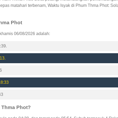
elepas matahari terbenam, Waktu Isyak di Phum Thma Phot: Sol
Thma Phot
khamis 06/08/2026 adalah:
:39.
13.
6
18:33
43
m Thma Phot?