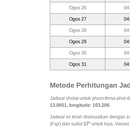
Ogos 26
04
Ogos 27
04
Ogos 28
04
Ogos 29
04
Ogos 30
04
Ogos 31
04
Metode Perhitungan Jad
Jadwal sholat untuk phum-thma-phot 
13.0651, longitude: 103.206
.
Jadwal ini telah disesuaikan dengan z
(Fajr) dan sudut
17°
untuk Isya. Variasi