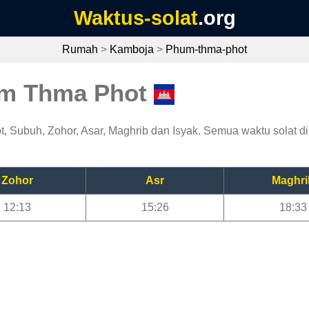
Waktus-solat
.org
Rumah
>
Kamboja
>
Phum-thma-phot
um Thma Phot
 Subuh, Zohor, Asar, Maghrib dan Isyak. Semua waktu solat di
Zohor
Asr
Maghri
12:13
15:26
18:33