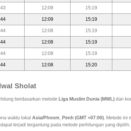
:43
12:09
15:19
:44
12:09
15:19
:44
12:08
15:19
:44
12:08
15:19
:44
12:08
15:19
:44
12:08
15:20
wal Sholat
dihitung berdasarkan metode
Liga Muslim Dunia (MWL)
dan koo
ona waktu lokal
Asia/Phnom_Penh (GMT +07:00)
. Metode in
 dapat terjadi tergantung pada metode perhitungan yang dipilih.