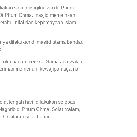
diakan solat mengikut waktu Phum
. Di Phum Chma, masjid memainkan
tahui nilai dan kepercayaan Islam.
ya dilakukan di masjid utama bandar.
a.
 rutin harian mereka. Sama ada waktu
beriman memenuhi kewajipan agama
at tengah hari, dilakukan selepas
Maghrib di Phum Chma: Solat malam,
r kitaran solat harian.