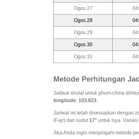
Ogos 27
04
Ogos 28
04
Ogos 29
04
Ogos 30
04
Ogos 31
04
Metode Perhitungan Jad
Jadwal sholat untuk phum-chma dihit
longitude: 103.823
.
Jadwal ini telah disesuaikan dengan z
(Fajr) dan sudut
17°
untuk Isya. Variasi
Jika Anda ingin menjelajahi metode per