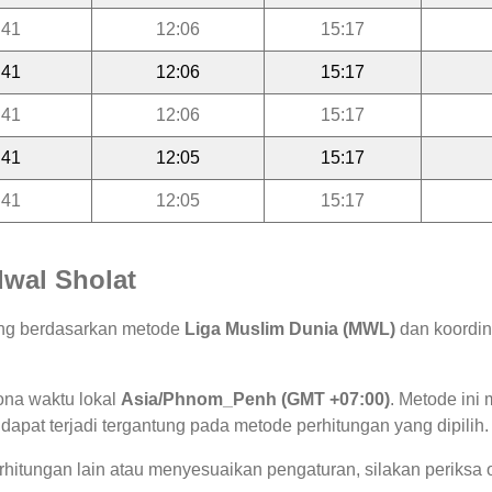
:41
12:06
15:17
:41
12:06
15:17
:41
12:06
15:17
:41
12:05
15:17
:41
12:05
15:17
wal Sholat
ung berdasarkan metode
Liga Muslim Dunia (MWL)
dan koordin
ona waktu lokal
Asia/Phnom_Penh (GMT +07:00)
. Metode in
 dapat terjadi tergantung pada metode perhitungan yang dipilih.
hitungan lain atau menyesuaikan pengaturan, silakan periksa o