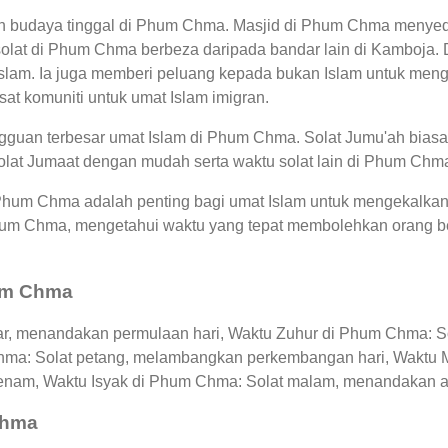
dan budaya tinggal di Phum Chma. Masjid di Phum Chma menye
olat di Phum Chma berbeza daripada bandar lain di Kamboja
lam. Ia juga memberi peluang kepada bukan Islam untuk menge
usat komuniti untuk umat Islam imigran.
guan terbesar umat Islam di Phum Chma. Solat Jumu'ah biasan
olat Jumaat dengan mudah serta waktu solat lain di Phum Chm
 Phum Chma adalah penting bagi umat Islam untuk mengekalkan
hum Chma, mengetahui waktu yang tepat membolehkan orang 
hum Chma
r, menandakan permulaan hari, Waktu Zuhur di Phum Chma: Sol
Chma: Solat petang, melambangkan perkembangan hari, Waktu 
enam, Waktu Isyak di Phum Chma: Solat malam, menandakan akhi
Chma