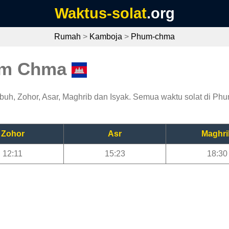
Waktus-solat
.org
Rumah
>
Kamboja
>
Phum-chma
hum Chma
h, Zohor, Asar, Maghrib dan Isyak. Semua waktu solat di Phum
Zohor
Asr
Maghri
12:11
15:23
18:30