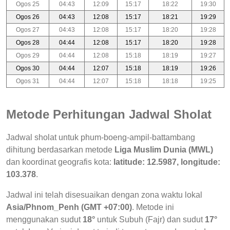
Ogos 25
04:43
12:09
15:17
18:22
19:30
Ogos 26
04:43
12:08
15:17
18:21
19:29
Ogos 27
04:43
12:08
15:17
18:20
19:28
Ogos 28
04:44
12:08
15:17
18:20
19:28
Ogos 29
04:44
12:08
15:18
18:19
19:27
Ogos 30
04:44
12:07
15:18
18:19
19:26
Ogos 31
04:44
12:07
15:18
18:18
19:25
Metode Perhitungan Jadwal Sholat
Jadwal sholat untuk phum-boeng-ampil-battambang
dihitung berdasarkan metode
Liga Muslim Dunia (MWL)
dan koordinat geografis kota:
latitude: 12.5987, longitude:
103.378
.
Jadwal ini telah disesuaikan dengan zona waktu lokal
Asia/Phnom_Penh (GMT +07:00)
. Metode ini
menggunakan sudut
18°
untuk Subuh (Fajr) dan sudut
17°