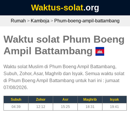
Waktus-solat
.org
Rumah
>
Kamboja
>
Phum-boeng-ampil-battambang
Waktu solat Phum Boeng
Ampil Battambang
Waktu solat Muslim di Phum Boeng Ampil Battambang,
Subuh, Zohor, Asar, Maghrib dan Isyak. Semua waktu solat
di Phum Boeng Ampil Battambang untuk hari ini : jumaat
07/08/2026.
Subuh
Zohor
Asr
Maghrib
Isyak
04:39
12:12
15:25
18:31
19:41