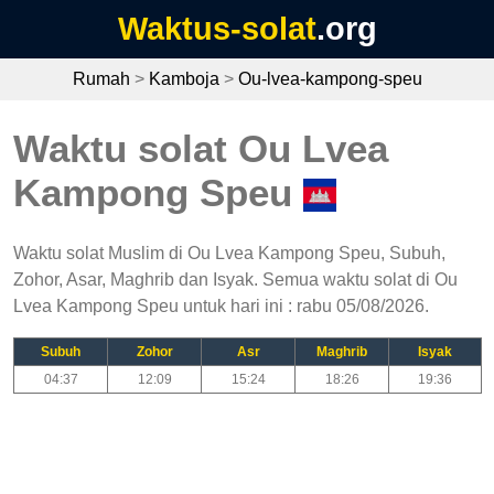
Waktus-solat
.org
Rumah
>
Kamboja
>
Ou-lvea-kampong-speu
Waktu solat Ou Lvea
Kampong Speu
Waktu solat Muslim di Ou Lvea Kampong Speu, Subuh,
Zohor, Asar, Maghrib dan Isyak. Semua waktu solat di Ou
Lvea Kampong Speu untuk hari ini : rabu 05/08/2026.
Subuh
Zohor
Asr
Maghrib
Isyak
04:37
12:09
15:24
18:26
19:36