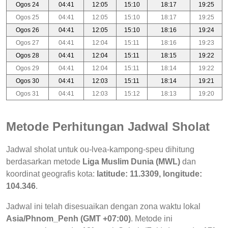
Ogos 24
04:41
12:05
15:10
18:17
19:25
Ogos 25
04:41
12:05
15:10
18:17
19:25
Ogos 26
04:41
12:05
15:10
18:16
19:24
Ogos 27
04:41
12:04
15:11
18:16
19:23
Ogos 28
04:41
12:04
15:11
18:15
19:22
Ogos 29
04:41
12:04
15:11
18:14
19:22
Ogos 30
04:41
12:03
15:11
18:14
19:21
Ogos 31
04:41
12:03
15:12
18:13
19:20
Metode Perhitungan Jadwal Sholat
Jadwal sholat untuk ou-lvea-kampong-speu dihitung
berdasarkan metode
Liga Muslim Dunia (MWL)
dan
koordinat geografis kota:
latitude: 11.3309, longitude:
104.346
.
Jadwal ini telah disesuaikan dengan zona waktu lokal
Asia/Phnom_Penh (GMT +07:00)
. Metode ini