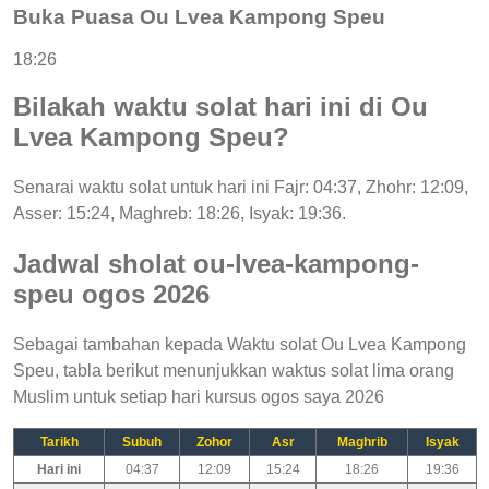
Buka Puasa Ou Lvea Kampong Speu
18:26
Bilakah waktu solat hari ini di Ou
Lvea Kampong Speu?
Senarai waktu solat untuk hari ini Fajr: 04:37, Zhohr: 12:09,
Asser: 15:24, Maghreb: 18:26, Isyak: 19:36.
Jadwal sholat ou-lvea-kampong-
speu ogos 2026
Sebagai tambahan kepada Waktu solat Ou Lvea Kampong
Speu, tabla berikut menunjukkan waktus solat lima orang
Muslim untuk setiap hari kursus ogos saya 2026
Tarikh
Subuh
Zohor
Asr
Maghrib
Isyak
Hari ini
04:37
12:09
15:24
18:26
19:36