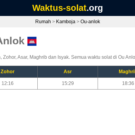
Waktus-solat
.org
Rumah
>
Kamboja
>
Ou-anlok
Anlok
 Zohor, Asar, Maghrib dan Isyak. Semua waktu solat di Ou Anlok
Zohor
Asr
Maghri
12:16
15:29
18:36