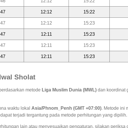
:46
12:12
15:22
:47
12:12
15:22
:47
12:12
15:23
:47
12:11
15:23
:47
12:11
15:23
:47
12:11
15:23
wal Sholat
g berdasarkan metode
Liga Muslim Dunia (MWL)
dan koordinat 
ona waktu lokal
Asia/Phnom_Penh (GMT +07:00)
. Metode in
 dapat terjadi tergantung pada metode perhitungan yang dipilih.
hitungan lain atau menyesuaikan pengaturan, silakan periksa o