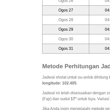
Ogos 26
04
Ogos 27
04
Ogos 28
04
Ogos 29
04
Ogos 30
04
Ogos 31
04
Metode Perhitungan Jad
Jadwal sholat untuk ou-anlok dihitun
longitude: 102.405
.
Jadwal ini telah disesuaikan dengan z
(Fajr) dan sudut
17°
untuk Isya. Variasi
Jika Anda ingin menjelajahi metode per