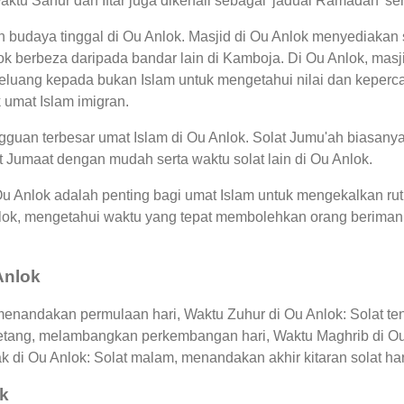
Waktu Sahur dan Iftar juga dikenali sebagai 'jadual Ramadan'
n budaya tinggal di Ou Anlok. Masjid di Ou Anlok menyediakan
ok berbeza daripada bandar lain di Kamboja. Di Ou Anlok, ma
luang kepada bukan Islam untuk mengetahui nilai dan kepercay
 umat Islam imigran.
uan terbesar umat Islam di Ou Anlok. Solat Jumu'ah biasanya 
 Jumaat dengan mudah serta waktu solat lain di Ou Anlok.
Ou Anlok adalah penting bagi umat Islam untuk mengekalkan ru
Anlok, mengetahui waktu yang tepat membolehkan orang beri
Anlok
 menandakan permulaan hari, Waktu Zuhur di Ou Anlok: Solat te
 petang, melambangkan perkembangan hari, Waktu Maghrib di Ou
k di Ou Anlok: Solat malam, menandakan akhir kitaran solat har
ok