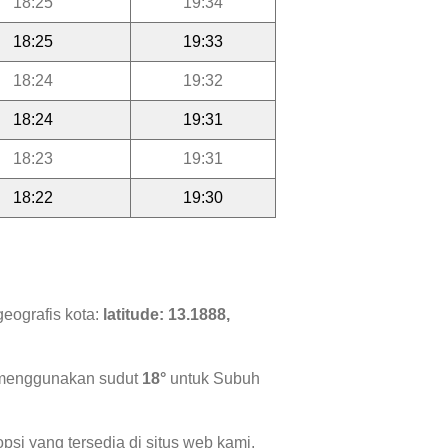
18:25
19:34
18:25
19:33
18:24
19:32
18:24
19:31
18:23
19:31
18:22
19:30
geografis kota:
latitude: 13.1888,
i menggunakan sudut
18°
untuk Subuh
psi yang tersedia di situs web kami.