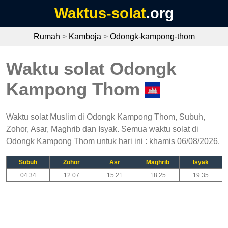
Waktus-solat
.org
Rumah
>
Kamboja
>
Odongk-kampong-thom
Waktu solat Odongk
Kampong Thom
Waktu solat Muslim di Odongk Kampong Thom, Subuh,
Zohor, Asar, Maghrib dan Isyak. Semua waktu solat di
Odongk Kampong Thom untuk hari ini : khamis 06/08/2026.
Subuh
Zohor
Asr
Maghrib
Isyak
04:34
12:07
15:21
18:25
19:35