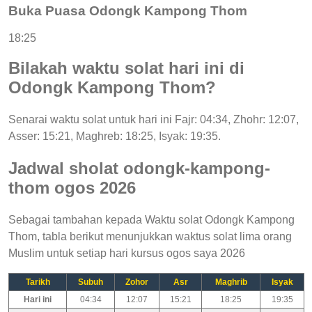
Buka Puasa Odongk Kampong Thom
18:25
Bilakah waktu solat hari ini di
Odongk Kampong Thom?
Senarai waktu solat untuk hari ini Fajr: 04:34, Zhohr: 12:07,
Asser: 15:21, Maghreb: 18:25, Isyak: 19:35.
Jadwal sholat odongk-kampong-
thom ogos 2026
Sebagai tambahan kepada Waktu solat Odongk Kampong
Thom, tabla berikut menunjukkan waktus solat lima orang
Muslim untuk setiap hari kursus ogos saya 2026
Tarikh
Subuh
Zohor
Asr
Maghrib
Isyak
Hari ini
04:34
12:07
15:21
18:25
19:35