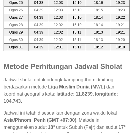
Ogos 25
04:38
12:03
15:10
18:16
19:23
Ogos 26
04:39
12:03
15:10
18:15
19:23
Ogos 27
04:39
12:03
15:10
18:14
19:22
Ogos 28
04:39
12:02
15:10
18:14
19:21
Ogos 29
04:39
12:02
15:11
18:13
19:21
Ogos 30
04:39
12:02
15:11
18:13
19:20
Ogos 31
04:39
12:01
15:11
18:12
19:19
Metode Perhitungan Jadwal Sholat
Jadwal sholat untuk odongk-kampong-thom dihitung
berdasarkan metode
Liga Muslim Dunia (MWL)
dan
koordinat geografis kota:
latitude: 11.8239, longitude:
104.743
.
Jadwal ini telah disesuaikan dengan zona waktu lokal
Asia/Phnom_Penh (GMT +07:00)
. Metode ini
menggunakan sudut
18°
untuk Subuh (Fajr) dan sudut
17°