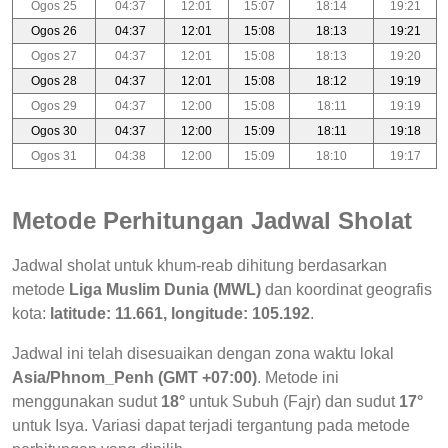
Ogos 25
04:37
12:01
15:07
18:14
19:21
Ogos 26
04:37
12:01
15:08
18:13
19:21
Ogos 27
04:37
12:01
15:08
18:13
19:20
Ogos 28
04:37
12:01
15:08
18:12
19:19
Ogos 29
04:37
12:00
15:08
18:11
19:19
Ogos 30
04:37
12:00
15:09
18:11
19:18
Ogos 31
04:38
12:00
15:09
18:10
19:17
Metode Perhitungan Jadwal Sholat
Jadwal sholat untuk khum-reab dihitung berdasarkan
metode
Liga Muslim Dunia (MWL)
dan koordinat geografis
kota:
latitude: 11.661, longitude: 105.192
.
Jadwal ini telah disesuaikan dengan zona waktu lokal
Asia/Phnom_Penh (GMT +07:00)
. Metode ini
menggunakan sudut
18°
untuk Subuh (Fajr) dan sudut
17°
untuk Isya. Variasi dapat terjadi tergantung pada metode