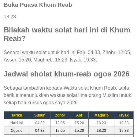
Buka Puasa Khum Reab
18:23
Bilakah waktu solat hari ini di Khum
Reab?
Senarai waktu solat untuk hari ini Fajr: 04:33, Zhohr: 12:05,
Asser: 15:20, Maghreb: 18:23, Isyak: 19:33.
Jadwal sholat khum-reab ogos 2026
Sebagai tambahan kepada Waktu solat Khum Reab, tabla
berikut menunjukkan waktus solat lima orang Muslim untuk
setiap hari kursus ogos saya 2026
Tarikh
Subuh
Zohor
Asr
Maghrib
Isyak
Hari ini
04:33
12:05
15:20
18:23
19:33
Ogos 6
04:33
12:05
15:20
18:23
19:33