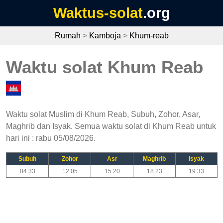
Waktus-solat
.org
Rumah
>
Kamboja
>
Khum-reab
Waktu solat Khum Reab
Waktu solat Muslim di Khum Reab, Subuh, Zohor, Asar,
Maghrib dan Isyak. Semua waktu solat di Khum Reab untuk
hari ini : rabu 05/08/2026.
Subuh
Zohor
Asr
Maghrib
Isyak
04:33
12:05
15:20
18:23
19:33