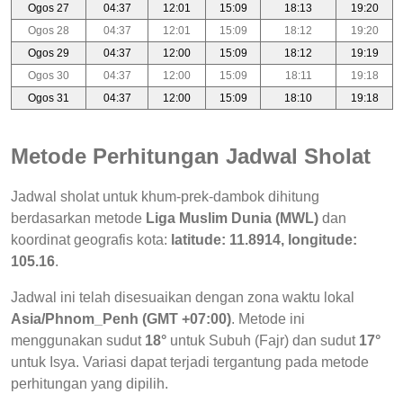
Ogos 27
04:37
12:01
15:09
18:13
19:20
Ogos 28
04:37
12:01
15:09
18:12
19:20
Ogos 29
04:37
12:00
15:09
18:12
19:19
Ogos 30
04:37
12:00
15:09
18:11
19:18
Ogos 31
04:37
12:00
15:09
18:10
19:18
Metode Perhitungan Jadwal Sholat
Jadwal sholat untuk khum-prek-dambok dihitung
berdasarkan metode
Liga Muslim Dunia (MWL)
dan
koordinat geografis kota:
latitude: 11.8914, longitude:
105.16
.
Jadwal ini telah disesuaikan dengan zona waktu lokal
Asia/Phnom_Penh (GMT +07:00)
. Metode ini
menggunakan sudut
18°
untuk Subuh (Fajr) dan sudut
17°
untuk Isya. Variasi dapat terjadi tergantung pada metode
perhitungan yang dipilih.