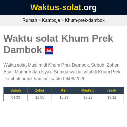
Waktus-solat
.org
Rumah
>
Kamboja
>
Khum-prek-dambok
Waktu solat Khum Prek
Dambok
Waktu solat Muslim di Khum Prek Dambok, Subuh, Zohor,
Asar, Maghrib dan Isyak. Semua waktu solat di Khum Prek
Dambok untuk hari ini : sabtu 08/08/2026.
Subuh
Zohor
Asr
Maghrib
Isyak
04:33
12:05
15:18
18:22
19:32