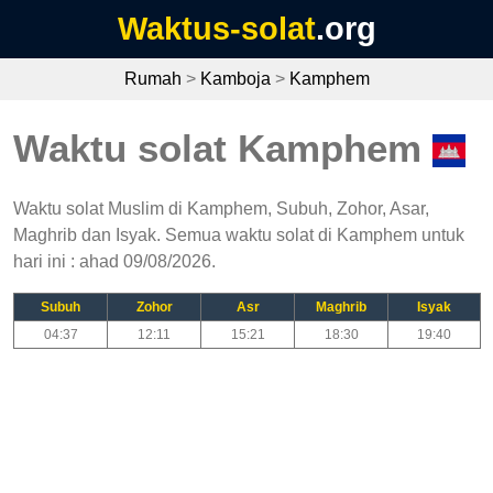
Waktus-solat
.org
Rumah
>
Kamboja
>
Kamphem
Waktu solat Kamphem
Waktu solat Muslim di Kamphem, Subuh, Zohor, Asar,
Maghrib dan Isyak. Semua waktu solat di Kamphem untuk
hari ini : ahad 09/08/2026.
Subuh
Zohor
Asr
Maghrib
Isyak
04:37
12:11
15:21
18:30
19:40