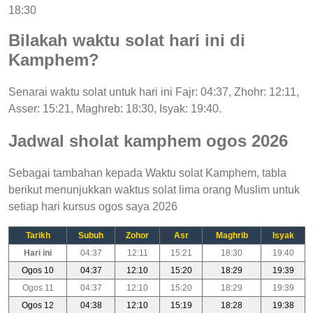
18:30
Bilakah waktu solat hari ini di
Kamphem?
Senarai waktu solat untuk hari ini Fajr: 04:37, Zhohr: 12:11,
Asser: 15:21, Maghreb: 18:30, Isyak: 19:40.
Jadwal sholat kamphem ogos 2026
Sebagai tambahan kepada Waktu solat Kamphem, tabla
berikut menunjukkan waktus solat lima orang Muslim untuk
setiap hari kursus ogos saya 2026
Tarikh
Subuh
Zohor
Asr
Maghrib
Isyak
Hari ini
04:37
12:11
15:21
18:30
19:40
Ogos 10
04:37
12:10
15:20
18:29
19:39
Ogos 11
04:37
12:10
15:20
18:29
19:39
Ogos 12
04:38
12:10
15:19
18:28
19:38