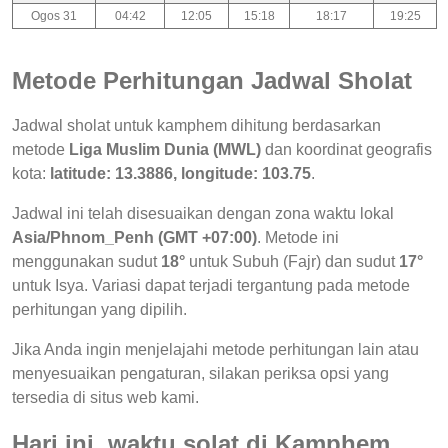
Ogos 31
04:42
12:05
15:18
18:17
19:25
Metode Perhitungan Jadwal Sholat
Jadwal sholat untuk kamphem dihitung berdasarkan
metode
Liga Muslim Dunia (MWL)
dan koordinat geografis
kota:
latitude: 13.3886, longitude: 103.75
.
Jadwal ini telah disesuaikan dengan zona waktu lokal
Asia/Phnom_Penh (GMT +07:00)
. Metode ini
menggunakan sudut
18°
untuk Subuh (Fajr) dan sudut
17°
untuk Isya. Variasi dapat terjadi tergantung pada metode
perhitungan yang dipilih.
Jika Anda ingin menjelajahi metode perhitungan lain atau
menyesuaikan pengaturan, silakan periksa opsi yang
tersedia di situs web kami.
Hari ini, waktu solat di Kamphem,