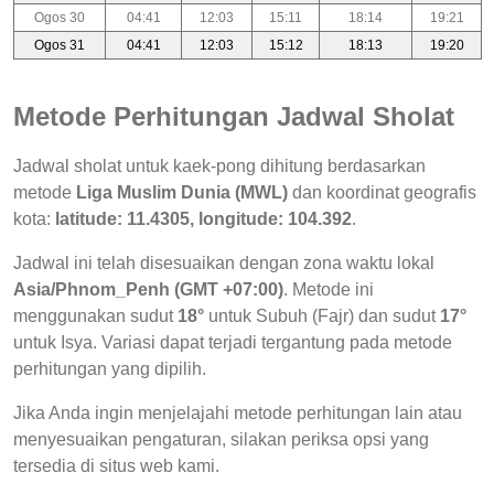
Ogos 30
04:41
12:03
15:11
18:14
19:21
Ogos 31
04:41
12:03
15:12
18:13
19:20
Metode Perhitungan Jadwal Sholat
Jadwal sholat untuk kaek-pong dihitung berdasarkan
metode
Liga Muslim Dunia (MWL)
dan koordinat geografis
kota:
latitude: 11.4305, longitude: 104.392
.
Jadwal ini telah disesuaikan dengan zona waktu lokal
Asia/Phnom_Penh (GMT +07:00)
. Metode ini
menggunakan sudut
18°
untuk Subuh (Fajr) dan sudut
17°
untuk Isya. Variasi dapat terjadi tergantung pada metode
perhitungan yang dipilih.
Jika Anda ingin menjelajahi metode perhitungan lain atau
menyesuaikan pengaturan, silakan periksa opsi yang
tersedia di situs web kami.