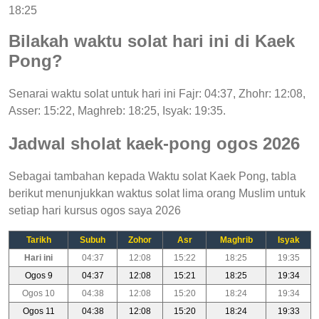
18:25
Bilakah waktu solat hari ini di Kaek
Pong?
Senarai waktu solat untuk hari ini Fajr: 04:37, Zhohr: 12:08,
Asser: 15:22, Maghreb: 18:25, Isyak: 19:35.
Jadwal sholat kaek-pong ogos 2026
Sebagai tambahan kepada Waktu solat Kaek Pong, tabla
berikut menunjukkan waktus solat lima orang Muslim untuk
setiap hari kursus ogos saya 2026
Tarikh
Subuh
Zohor
Asr
Maghrib
Isyak
Hari ini
04:37
12:08
15:22
18:25
19:35
Ogos 9
04:37
12:08
15:21
18:25
19:34
Ogos 10
04:38
12:08
15:20
18:24
19:34
Ogos 11
04:38
12:08
15:20
18:24
19:33