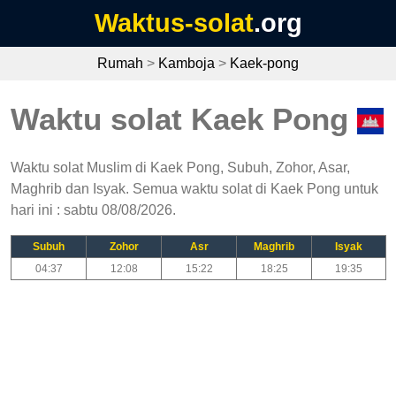
Waktus-solat
.org
Rumah
>
Kamboja
>
Kaek-pong
Waktu solat Kaek Pong
Waktu solat Muslim di Kaek Pong, Subuh, Zohor, Asar,
Maghrib dan Isyak. Semua waktu solat di Kaek Pong untuk
hari ini : sabtu 08/08/2026.
Subuh
Zohor
Asr
Maghrib
Isyak
04:37
12:08
15:22
18:25
19:35