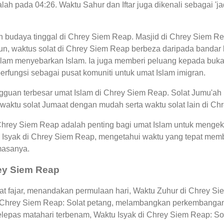
lah pada 04:26. Waktu Sahur dan Iftar juga dikenali sebagai 
an budaya tinggal di Chrey Siem Reap. Masjid di Chrey Siem R
, waktus solat di Chrey Siem Reap berbeza daripada bandar l
am menyebarkan Islam. Ia juga memberi peluang kepada bukan
berfungsi sebagai pusat komuniti untuk umat Islam imigran.
guan terbesar umat Islam di Chrey Siem Reap. Solat Jumu'ah 
waktu solat Jumaat dengan mudah serta waktu solat lain di Ch
 Chrey Siem Reap adalah penting bagi umat Islam untuk mengek
 Isyak di Chrey Siem Reap, mengetahui waktu yang tepat me
masanya.
rey Siem Reap
t fajar, menandakan permulaan hari, Waktu Zuhur di Chrey Sie
i Chrey Siem Reap: Solat petang, melambangkan perkembangan
elepas matahari terbenam, Waktu Isyak di Chrey Siem Reap: So