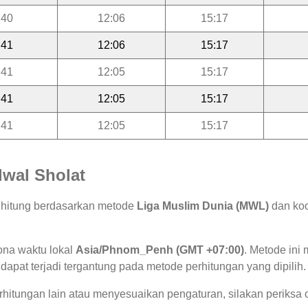
:40
12:06
15:17
:41
12:06
15:17
:41
12:05
15:17
:41
12:05
15:17
:41
12:05
15:17
wal Sholat
dihitung berdasarkan metode
Liga Muslim Dunia (MWL)
dan koo
ona waktu lokal
Asia/Phnom_Penh (GMT +07:00)
. Metode in
 dapat terjadi tergantung pada metode perhitungan yang dipilih.
hitungan lain atau menyesuaikan pengaturan, silakan periksa o