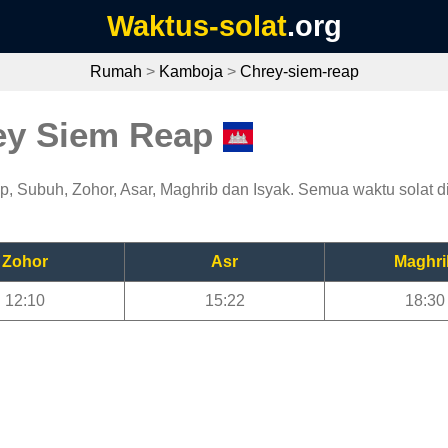
Waktus-solat
.org
Rumah
>
Kamboja
>
Chrey-siem-reap
rey Siem Reap
, Subuh, Zohor, Asar, Maghrib dan Isyak. Semua waktu solat di
Zohor
Asr
Maghri
12:10
15:22
18:30