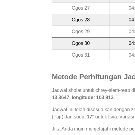
Ogos 27
04
Ogos 28
04
Ogos 29
04
Ogos 30
04
Ogos 31
04
Metode Perhitungan Jad
Jadwal sholat untuk chrey-siem-reap 
13.3647, longitude: 103.913
.
Jadwal ini telah disesuaikan dengan z
(Fajr) dan sudut
17°
untuk Isya. Variasi
Jika Anda ingin menjelajahi metode per