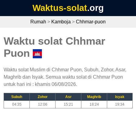
Waktus-solat
.org
Rumah
>
Kamboja
>
Chhmar-puon
Waktu solat Chhmar
Puon
Waktu solat Muslim di Chhmar Puon, Subuh, Zohor, Asar,
Maghrib dan Isyak. Semua waktu solat di Chhmar Puon
untuk hari ini : khamis 06/08/2026.
Subuh
Zohor
Asr
Maghrib
Isyak
04:35
12:06
15:21
18:24
19:34