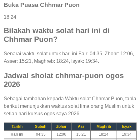
Buka Puasa Chhmar Puon
18:24
Bilakah waktu solat hari ini di
Chhmar Puon?
Senarai waktu solat untuk hari ini Fajr: 04:35, Zhohr: 12:06,
Asser: 15:21, Maghreb: 18:24, Isyak: 19:34.
Jadwal sholat chhmar-puon ogos
2026
Sebagai tambahan kepada Waktu solat Chhmar Puon, tabla
berikut menunjukkan waktus solat lima orang Muslim untuk
setiap hari kursus ogos saya 2026
Tarikh
Subuh
Zohor
Asr
Maghrib
Isyak
Hari ini
04:35
12:06
15:21
18:24
19:34