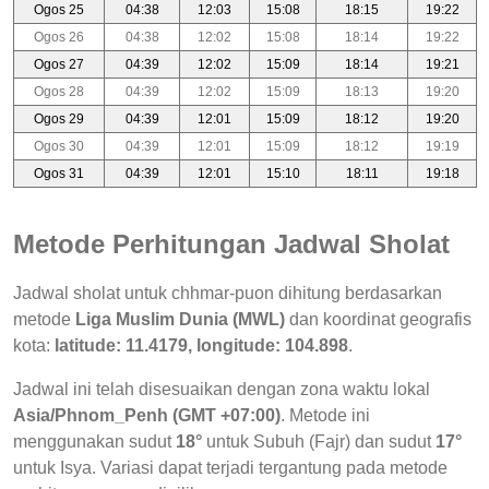
Ogos 25
04:38
12:03
15:08
18:15
19:22
Ogos 26
04:38
12:02
15:08
18:14
19:22
Ogos 27
04:39
12:02
15:09
18:14
19:21
Ogos 28
04:39
12:02
15:09
18:13
19:20
Ogos 29
04:39
12:01
15:09
18:12
19:20
Ogos 30
04:39
12:01
15:09
18:12
19:19
Ogos 31
04:39
12:01
15:10
18:11
19:18
Metode Perhitungan Jadwal Sholat
Jadwal sholat untuk chhmar-puon dihitung berdasarkan
metode
Liga Muslim Dunia (MWL)
dan koordinat geografis
kota:
latitude: 11.4179, longitude: 104.898
.
Jadwal ini telah disesuaikan dengan zona waktu lokal
Asia/Phnom_Penh (GMT +07:00)
. Metode ini
menggunakan sudut
18°
untuk Subuh (Fajr) dan sudut
17°
untuk Isya. Variasi dapat terjadi tergantung pada metode