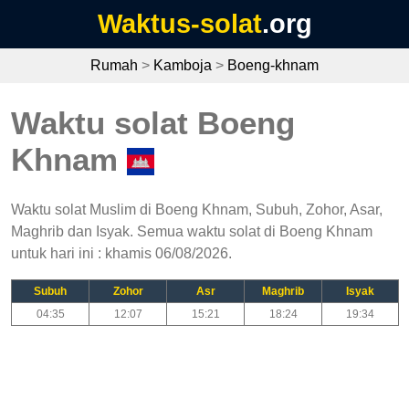
Waktus-solat
.org
Rumah
>
Kamboja
>
Boeng-khnam
Waktu solat Boeng
Khnam
Waktu solat Muslim di Boeng Khnam, Subuh, Zohor, Asar,
Maghrib dan Isyak. Semua waktu solat di Boeng Khnam
untuk hari ini : khamis 06/08/2026.
Subuh
Zohor
Asr
Maghrib
Isyak
04:35
12:07
15:21
18:24
19:34