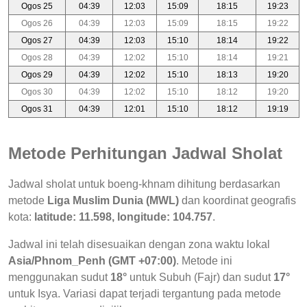
Ogos 25
04:39
12:03
15:09
18:15
19:23
Ogos 26
04:39
12:03
15:09
18:15
19:22
Ogos 27
04:39
12:03
15:10
18:14
19:22
Ogos 28
04:39
12:02
15:10
18:14
19:21
Ogos 29
04:39
12:02
15:10
18:13
19:20
Ogos 30
04:39
12:02
15:10
18:12
19:20
Ogos 31
04:39
12:01
15:10
18:12
19:19
Metode Perhitungan Jadwal Sholat
Jadwal sholat untuk boeng-khnam dihitung berdasarkan
metode
Liga Muslim Dunia (MWL)
dan koordinat geografis
kota:
latitude: 11.598, longitude: 104.757
.
Jadwal ini telah disesuaikan dengan zona waktu lokal
Asia/Phnom_Penh (GMT +07:00)
. Metode ini
menggunakan sudut
18°
untuk Subuh (Fajr) dan sudut
17°
untuk Isya. Variasi dapat terjadi tergantung pada metode