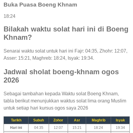
Buka Puasa Boeng Khnam
18:24
Bilakah waktu solat hari ini di Boeng
Khnam?
Senarai waktu solat untuk hari ini Fajr: 04:35, Zhohr: 12:07,
Asser: 15:21, Maghreb: 18:24, Isyak: 19:34.
Jadwal sholat boeng-khnam ogos
2026
Sebagai tambahan kepada Waktu solat Boeng Khnam,
tabla berikut menunjukkan waktus solat lima orang Muslim
untuk setiap hari kursus ogos saya 2026
Tarikh
Subuh
Zohor
Asr
Maghrib
Isyak
Hari ini
04:35
12:07
15:21
18:24
19:34