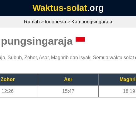
Waktus-solat
.org
Rumah
>
Indonesia
>
Kampungsingaraja
mpungsingaraja
a, Subuh, Zohor, Asar, Maghrib dan Isyak. Semua waktu solat d
Zohor
Asr
Maghri
12:26
15:47
18:19