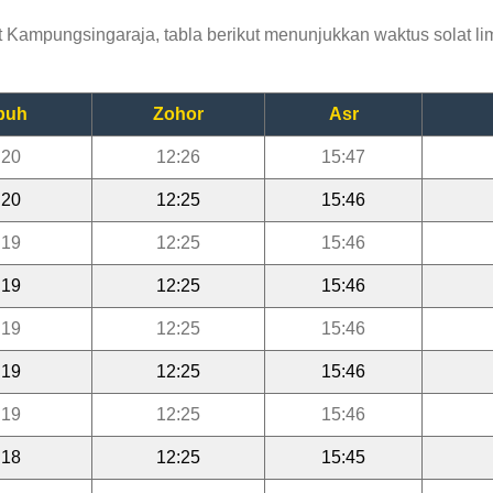
Kampungsingaraja, tabla berikut menunjukkan waktus solat lim
buh
Zohor
Asr
:20
12:26
15:47
:20
12:25
15:46
:19
12:25
15:46
:19
12:25
15:46
:19
12:25
15:46
:19
12:25
15:46
:19
12:25
15:46
:18
12:25
15:45