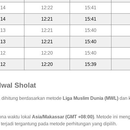
:14
12:22
15:41
:14
12:21
15:41
:13
12:21
15:40
:13
12:21
15:40
:12
12:20
15:40
:12
12:20
15:39
wal Sholat
a dihitung berdasarkan metode
Liga Muslim Dunia (MWL)
dan k
ona waktu lokal
Asia/Makassar (GMT +08:00)
. Metode ini me
 terjadi tergantung pada metode perhitungan yang dipilih.