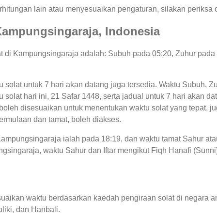
hitungan lain atau menyesuaikan pengaturan, silakan periksa o
i Kampungsingaraja, Indonesia
lat di Kampungsingaraja adalah: Subuh pada 05:20, Zuhur pada
u solat untuk 7 hari akan datang juga tersedia. Waktu Subuh, Zu
solat hari ini, 21 Safar 1448, serta jadual untuk 7 hari akan d
leh disesuaikan untuk menentukan waktu solat yang tepat, juga
ermulaan dan tamat, boleh diakses.
 Kampungsingaraja ialah pada 18:19, dan waktu tamat Sahur at
singaraja, waktu Sahur dan Iftar mengikut Fiqh Hanafi (Sunni) 
uaikan waktu berdasarkan kaedah pengiraan solat di negara an
liki, dan Hanbali.