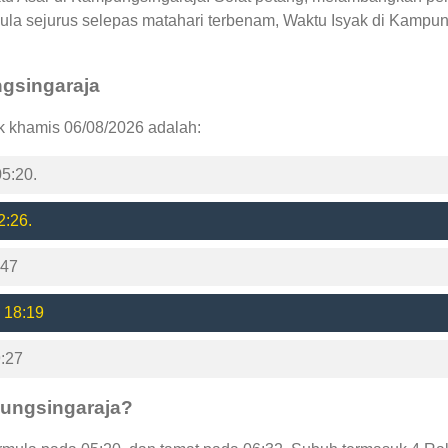
ula sejurus selepas matahari terbenam, Waktu Isyak di Kampu
ngsingaraja
k khamis 06/08/2026 adalah:
5:20.
2:26.
:47
 18:19
9:27
pungsingaraja?