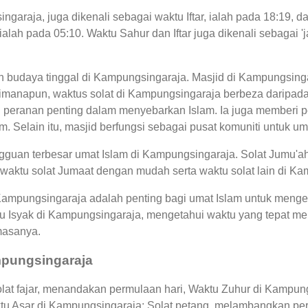
ngaraja, juga dikenali sebagai waktu Iftar, ialah pada 18:19
alah pada 05:10. Waktu Sahur dan Iftar juga dikenali sebagai
an budaya tinggal di Kampungsingaraja. Masjid di Kampungsing
anapun, waktus solat di Kampungsingaraja berbeza daripada b
peranan penting dalam menyebarkan Islam. Ia juga memberi p
. Selain itu, masjid berfungsi sebagai pusat komuniti untuk um
guan terbesar umat Islam di Kampungsingaraja. Solat Jumu'ah
 waktu solat Jumaat dengan mudah serta waktu solat lain di K
 Kampungsingaraja adalah penting bagi umat Islam untuk menge
u Isyak di Kampungsingaraja, mengetahui waktu yang tepat 
masanya.
mpungsingaraja
at fajar, menandakan permulaan hari, Waktu Zuhur di Kampungs
ktu Asar di Kampungsingaraja: Solat petang, melambangkan pe