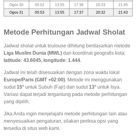
Ogos 30
05:52
13:55
17:38
20:33
21:45
Ogos 31
05:53
13:55
17:37
20:32
21:43
Metode Perhitungan Jadwal Sholat
Jadwal sholat untuk toulouse dihitung berdasarkan metode
Liga Muslim Dunia (MWL)
dan koordinat geografis kota:
latitude: 43.6045, longitude: 1.444
.
Jadwal ini telah disesuaikan dengan zona waktu lokal
Europe/Paris (GMT +02:00)
. Metode ini menggunakan
sudut
15°
untuk Subuh (Fajr) dan sudut
13°
untuk Isya.
Variasi dapat terjadi tergantung pada metode perhitungan
yang dipilih.
Jika Anda ingin menjelajahi metode perhitungan lain atau
menyesuaikan pengaturan, silakan periksa opsi yang
tersedia di situs web kami.