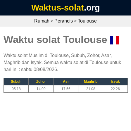
Waktus-solat
.org
Rumah
>
Perancis
>
Toulouse
Waktu solat Toulouse
Waktu solat Muslim di Toulouse, Subuh, Zohor, Asar,
Maghrib dan Isyak. Semua waktu solat di Toulouse untuk
hari ini : sabtu 08/08/2026.
Subuh
Zohor
Asr
Maghrib
Isyak
05:18
14:00
17:56
21:08
22:26