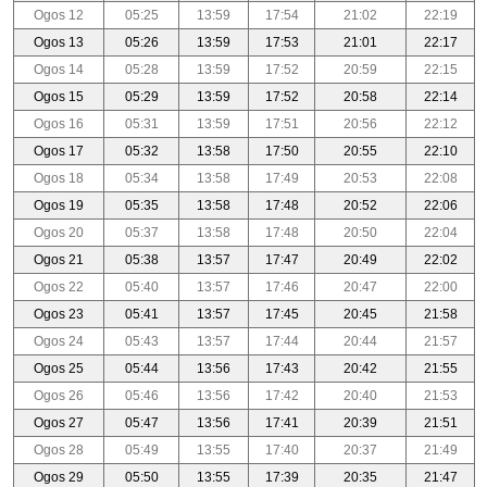
Ogos 12
05:25
13:59
17:54
21:02
22:19
Ogos 13
05:26
13:59
17:53
21:01
22:17
Ogos 14
05:28
13:59
17:52
20:59
22:15
Ogos 15
05:29
13:59
17:52
20:58
22:14
Ogos 16
05:31
13:59
17:51
20:56
22:12
Ogos 17
05:32
13:58
17:50
20:55
22:10
Ogos 18
05:34
13:58
17:49
20:53
22:08
Ogos 19
05:35
13:58
17:48
20:52
22:06
Ogos 20
05:37
13:58
17:48
20:50
22:04
Ogos 21
05:38
13:57
17:47
20:49
22:02
Ogos 22
05:40
13:57
17:46
20:47
22:00
Ogos 23
05:41
13:57
17:45
20:45
21:58
Ogos 24
05:43
13:57
17:44
20:44
21:57
Ogos 25
05:44
13:56
17:43
20:42
21:55
Ogos 26
05:46
13:56
17:42
20:40
21:53
Ogos 27
05:47
13:56
17:41
20:39
21:51
Ogos 28
05:49
13:55
17:40
20:37
21:49
Ogos 29
05:50
13:55
17:39
20:35
21:47