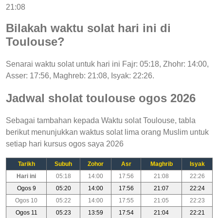
21:08
Bilakah waktu solat hari ini di
Toulouse?
Senarai waktu solat untuk hari ini Fajr: 05:18, Zhohr: 14:00,
Asser: 17:56, Maghreb: 21:08, Isyak: 22:26.
Jadwal sholat toulouse ogos 2026
Sebagai tambahan kepada Waktu solat Toulouse, tabla
berikut menunjukkan waktus solat lima orang Muslim untuk
setiap hari kursus ogos saya 2026
Tarikh
Subuh
Zohor
Asr
Maghrib
Isyak
Hari ini
05:18
14:00
17:56
21:08
22:26
Ogos 9
05:20
14:00
17:56
21:07
22:24
Ogos 10
05:22
14:00
17:55
21:05
22:23
Ogos 11
05:23
13:59
17:54
21:04
22:21