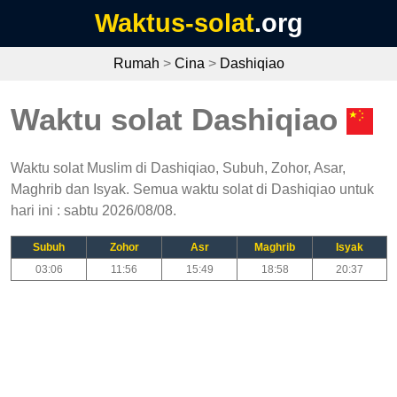
Waktus-solat
.org
Rumah
>
Cina
>
Dashiqiao
Waktu solat Dashiqiao
Waktu solat Muslim di Dashiqiao, Subuh, Zohor, Asar,
Maghrib dan Isyak. Semua waktu solat di Dashiqiao untuk
hari ini : sabtu 2026/08/08.
Subuh
Zohor
Asr
Maghrib
Isyak
03:06
11:56
15:49
18:58
20:37