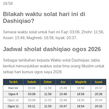
18:58
Bilakah waktu solat hari ini di
Dashiqiao?
Senarai waktu solat untuk hari ini Fajr: 03:06, Zhohr: 11:56,
Asser: 15:49, Maghreb: 18:58, Isyak: 20:37.
Jadwal sholat dashiqiao ogos 2026
Sebagai tambahan kepada Waktu solat Dashiqiao, tabla
berikut menunjukkan waktus solat lima orang Muslim untuk
setiap hari kursus ogos saya 2026
Tarikh
Subuh
Zohor
Asr
Maghrib
Isyak
Hari ini
03:06
11:56
15:49
18:58
20:37
Ogos 9
03:08
11:56
15:48
18:56
20:36
Ogos 10
03:09
11:55
15:48
18:55
20:34
Ogos 11
03:11
11:55
15:47
18:54
20:32