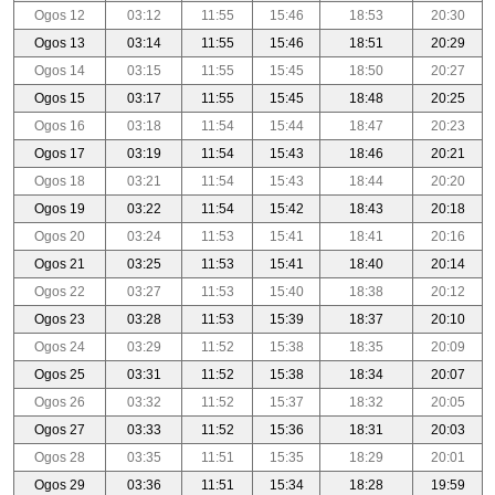
Ogos 12
03:12
11:55
15:46
18:53
20:30
Ogos 13
03:14
11:55
15:46
18:51
20:29
Ogos 14
03:15
11:55
15:45
18:50
20:27
Ogos 15
03:17
11:55
15:45
18:48
20:25
Ogos 16
03:18
11:54
15:44
18:47
20:23
Ogos 17
03:19
11:54
15:43
18:46
20:21
Ogos 18
03:21
11:54
15:43
18:44
20:20
Ogos 19
03:22
11:54
15:42
18:43
20:18
Ogos 20
03:24
11:53
15:41
18:41
20:16
Ogos 21
03:25
11:53
15:41
18:40
20:14
Ogos 22
03:27
11:53
15:40
18:38
20:12
Ogos 23
03:28
11:53
15:39
18:37
20:10
Ogos 24
03:29
11:52
15:38
18:35
20:09
Ogos 25
03:31
11:52
15:38
18:34
20:07
Ogos 26
03:32
11:52
15:37
18:32
20:05
Ogos 27
03:33
11:52
15:36
18:31
20:03
Ogos 28
03:35
11:51
15:35
18:29
20:01
Ogos 29
03:36
11:51
15:34
18:28
19:59