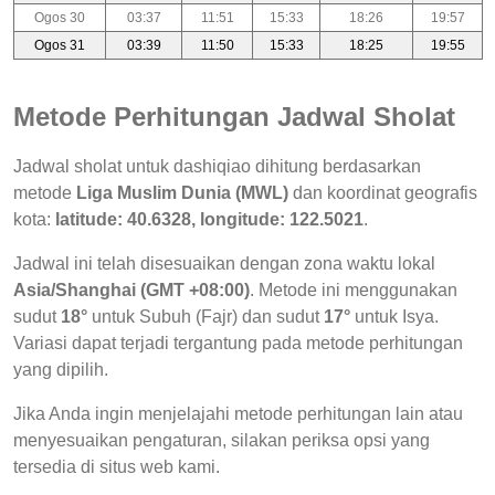
Ogos 30
03:37
11:51
15:33
18:26
19:57
Ogos 31
03:39
11:50
15:33
18:25
19:55
Metode Perhitungan Jadwal Sholat
Jadwal sholat untuk dashiqiao dihitung berdasarkan
metode
Liga Muslim Dunia (MWL)
dan koordinat geografis
kota:
latitude: 40.6328, longitude: 122.5021
.
Jadwal ini telah disesuaikan dengan zona waktu lokal
Asia/Shanghai (GMT +08:00)
. Metode ini menggunakan
sudut
18°
untuk Subuh (Fajr) dan sudut
17°
untuk Isya.
Variasi dapat terjadi tergantung pada metode perhitungan
yang dipilih.
Jika Anda ingin menjelajahi metode perhitungan lain atau
menyesuaikan pengaturan, silakan periksa opsi yang
tersedia di situs web kami.