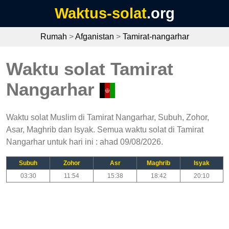
Waktus-solat
.org
Rumah
>
Afganistan
>
Tamirat-nangarhar
Waktu solat Tamirat
Nangarhar
Waktu solat Muslim di Tamirat Nangarhar, Subuh, Zohor,
Asar, Maghrib dan Isyak. Semua waktu solat di Tamirat
Nangarhar untuk hari ini : ahad 09/08/2026.
Subuh
Zohor
Asr
Maghrib
Isyak
03:30
11:54
15:38
18:42
20:10