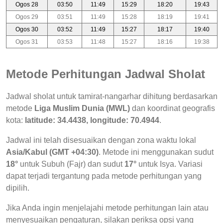
Ogos 28
03:50
11:49
15:29
18:20
19:43
Ogos 29
03:51
11:49
15:28
18:19
19:41
Ogos 30
03:52
11:49
15:27
18:17
19:40
Ogos 31
03:53
11:48
15:27
18:16
19:38
Metode Perhitungan Jadwal Sholat
Jadwal sholat untuk tamirat-nangarhar dihitung berdasarkan
metode
Liga Muslim Dunia (MWL)
dan koordinat geografis
kota:
latitude: 34.4438, longitude: 70.4944
.
Jadwal ini telah disesuaikan dengan zona waktu lokal
Asia/Kabul (GMT +04:30)
. Metode ini menggunakan sudut
18°
untuk Subuh (Fajr) dan sudut
17°
untuk Isya. Variasi
dapat terjadi tergantung pada metode perhitungan yang
dipilih.
Jika Anda ingin menjelajahi metode perhitungan lain atau
menyesuaikan pengaturan, silakan periksa opsi yang