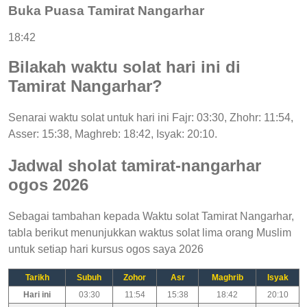
Buka Puasa Tamirat Nangarhar
18:42
Bilakah waktu solat hari ini di
Tamirat Nangarhar?
Senarai waktu solat untuk hari ini Fajr: 03:30, Zhohr: 11:54,
Asser: 15:38, Maghreb: 18:42, Isyak: 20:10.
Jadwal sholat tamirat-nangarhar
ogos 2026
Sebagai tambahan kepada Waktu solat Tamirat Nangarhar,
tabla berikut menunjukkan waktus solat lima orang Muslim
untuk setiap hari kursus ogos saya 2026
Tarikh
Subuh
Zohor
Asr
Maghrib
Isyak
Hari ini
03:30
11:54
15:38
18:42
20:10