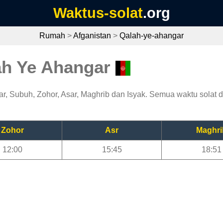
Waktus-solat
.org
Rumah
>
Afganistan
>
Qalah-ye-ahangar
ah Ye Ahangar
, Subuh, Zohor, Asar, Maghrib dan Isyak. Semua waktu solat di
Zohor
Asr
Maghri
12:00
15:45
18:51