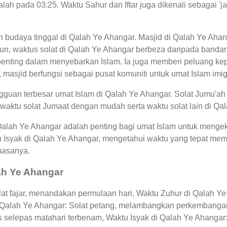
alah pada 03:25. Waktu Sahur dan Iftar juga dikenali sebagai 
an budaya tinggal di Qalah Ye Ahangar. Masjid di Qalah Ye Aha
, waktus solat di Qalah Ye Ahangar berbeza daripada bandar l
enting dalam menyebarkan Islam. Ia juga memberi peluang ke
u, masjid berfungsi sebagai pusat komuniti untuk umat Islam imig
guan terbesar umat Islam di Qalah Ye Ahangar. Solat Jumu'ah 
waktu solat Jumaat dengan mudah serta waktu solat lain di Qa
 Qalah Ye Ahangar adalah penting bagi umat Islam untuk menge
u Isyak di Qalah Ye Ahangar, mengetahui waktu yang tepat m
masanya.
lah Ye Ahangar
t fajar, menandakan permulaan hari, Waktu Zuhur di Qalah Ye 
i Qalah Ye Ahangar: Solat petang, melambangkan perkembangan
s selepas matahari terbenam, Waktu Isyak di Qalah Ye Ahanga