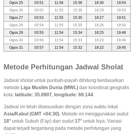
Ogos 25
03:51
11:56
15:36
18:30
19:54
Ogos 26
03:52
11:55
15:36
18:29
19:53
Ogos 27
03:53
11:55
15:35
18:27
19:51
Ogos 28
03:54
11:55
15:35
18:26
19:50
Ogos 29
03:55
11:54
15:34
18:25
19:48
Ogos 30
03:56
11:54
15:33
18:23
19:46
Ogos 31
03:57
11:54
15:32
18:22
19:45
Metode Perhitungan Jadwal Sholat
Jadwal sholat untuk punbah-payah dihitung berdasarkan
metode
Liga Muslim Dunia (MWL)
dan koordinat geografis
kota:
latitude: 35.0907, longitude: 69.144
.
Jadwal ini telah disesuaikan dengan zona waktu lokal
Asia/Kabul (GMT +04:30)
. Metode ini menggunakan sudut
18°
untuk Subuh (Fajr) dan sudut
17°
untuk Isya. Variasi
dapat terjadi tergantung pada metode perhitungan yang