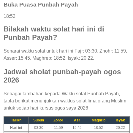
Buka Puasa Punbah Payah
18:52
Bilakah waktu solat hari ini di
Punbah Payah?
Senarai waktu solat untuk hari ini Fajr: 03:30, Zhohr: 11:59,
Asser: 15:45, Maghreb: 18:52, Isyak: 20:22.
Jadwal sholat punbah-payah ogos
2026
Sebagai tambahan kepada Waktu solat Punbah Payah,
tabla berikut menunjukkan waktus solat lima orang Muslim
untuk setiap hari kursus ogos saya 2026
Tarikh
Subuh
Zohor
Asr
Maghrib
Isyak
Hari ini
03:30
11:59
15:45
18:52
20:22