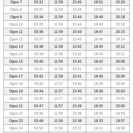
Ogos 7
03:31
11:59
15:45
18:51
20:20
Ogos 8
03:32
11:59
15:44
18:50
20:19
Ogos 9
03:34
11:59
15:44
18:49
20:18
Ogos 10
03:35
11:59
15:44
18:48
20:16
Ogos 11
03:36
11:59
15:43
18:47
20:15
Ogos 12
03:37
11:59
15:43
18:46
20:14
Ogos 13
03:38
11:58
15:42
18:45
20:12
Ogos 14
03:39
11:58
15:42
18:43
20:11
Ogos 15
03:40
11:58
15:42
18:42
20:09
Ogos 16
03:41
11:58
15:41
18:41
20:08
Ogos 17
03:42
11:58
15:41
18:40
20:06
Ogos 18
03:43
11:57
15:40
18:39
20:05
Ogos 19
03:44
11:57
15:40
18:38
20:03
Ogos 20
03:45
11:57
15:39
18:36
20:02
Ogos 21
03:47
11:57
15:39
18:35
20:00
Ogos 22
03:48
11:56
15:38
18:34
19:59
Ogos 23
03:49
11:56
15:38
18:33
19:57
Ogos 24
03:50
11:56
15:37
18:31
19:56