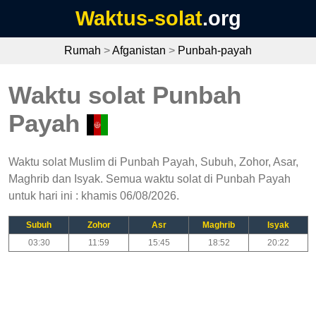
Waktus-solat
.org
Rumah
>
Afganistan
>
Punbah-payah
Waktu solat Punbah
Payah
Waktu solat Muslim di Punbah Payah, Subuh, Zohor, Asar,
Maghrib dan Isyak. Semua waktu solat di Punbah Payah
untuk hari ini : khamis 06/08/2026.
Subuh
Zohor
Asr
Maghrib
Isyak
03:30
11:59
15:45
18:52
20:22