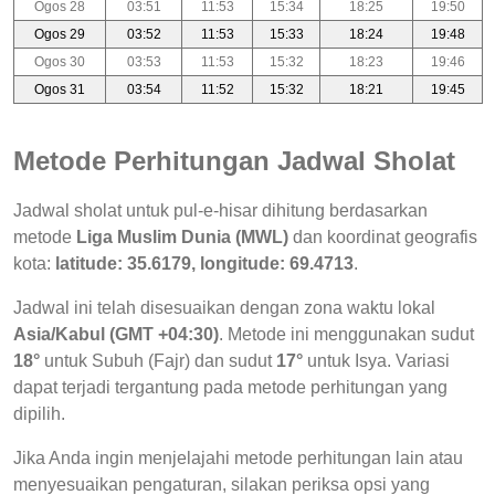
Ogos 28
03:51
11:53
15:34
18:25
19:50
Ogos 29
03:52
11:53
15:33
18:24
19:48
Ogos 30
03:53
11:53
15:32
18:23
19:46
Ogos 31
03:54
11:52
15:32
18:21
19:45
Metode Perhitungan Jadwal Sholat
Jadwal sholat untuk pul-e-hisar dihitung berdasarkan
metode
Liga Muslim Dunia (MWL)
dan koordinat geografis
kota:
latitude: 35.6179, longitude: 69.4713
.
Jadwal ini telah disesuaikan dengan zona waktu lokal
Asia/Kabul (GMT +04:30)
. Metode ini menggunakan sudut
18°
untuk Subuh (Fajr) dan sudut
17°
untuk Isya. Variasi
dapat terjadi tergantung pada metode perhitungan yang
dipilih.
Jika Anda ingin menjelajahi metode perhitungan lain atau
menyesuaikan pengaturan, silakan periksa opsi yang