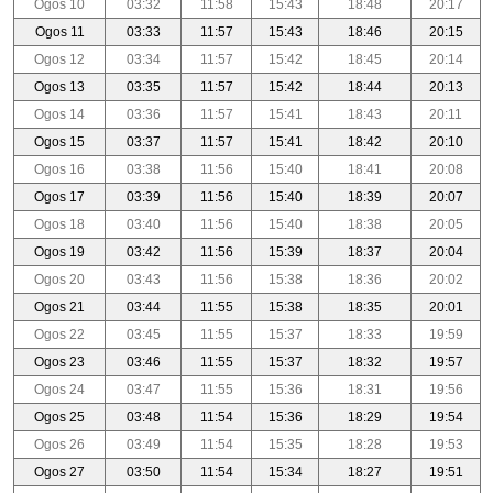
Ogos 10
03:32
11:58
15:43
18:48
20:17
Ogos 11
03:33
11:57
15:43
18:46
20:15
Ogos 12
03:34
11:57
15:42
18:45
20:14
Ogos 13
03:35
11:57
15:42
18:44
20:13
Ogos 14
03:36
11:57
15:41
18:43
20:11
Ogos 15
03:37
11:57
15:41
18:42
20:10
Ogos 16
03:38
11:56
15:40
18:41
20:08
Ogos 17
03:39
11:56
15:40
18:39
20:07
Ogos 18
03:40
11:56
15:40
18:38
20:05
Ogos 19
03:42
11:56
15:39
18:37
20:04
Ogos 20
03:43
11:56
15:38
18:36
20:02
Ogos 21
03:44
11:55
15:38
18:35
20:01
Ogos 22
03:45
11:55
15:37
18:33
19:59
Ogos 23
03:46
11:55
15:37
18:32
19:57
Ogos 24
03:47
11:55
15:36
18:31
19:56
Ogos 25
03:48
11:54
15:36
18:29
19:54
Ogos 26
03:49
11:54
15:35
18:28
19:53
Ogos 27
03:50
11:54
15:34
18:27
19:51