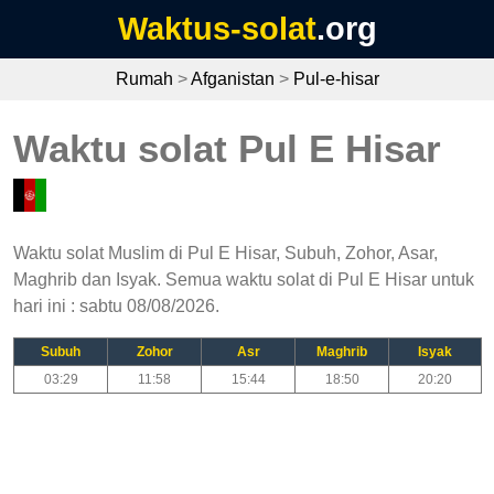
Waktus-solat
.org
Rumah
>
Afganistan
>
Pul-e-hisar
Waktu solat Pul E Hisar
Waktu solat Muslim di Pul E Hisar, Subuh, Zohor, Asar,
Maghrib dan Isyak. Semua waktu solat di Pul E Hisar untuk
hari ini : sabtu 08/08/2026.
Subuh
Zohor
Asr
Maghrib
Isyak
03:29
11:58
15:44
18:50
20:20