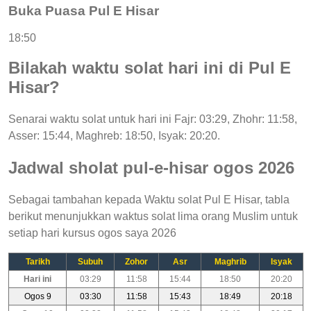
Buka Puasa Pul E Hisar
18:50
Bilakah waktu solat hari ini di Pul E
Hisar?
Senarai waktu solat untuk hari ini Fajr: 03:29, Zhohr: 11:58,
Asser: 15:44, Maghreb: 18:50, Isyak: 20:20.
Jadwal sholat pul-e-hisar ogos 2026
Sebagai tambahan kepada Waktu solat Pul E Hisar, tabla
berikut menunjukkan waktus solat lima orang Muslim untuk
setiap hari kursus ogos saya 2026
Tarikh
Subuh
Zohor
Asr
Maghrib
Isyak
Hari ini
03:29
11:58
15:44
18:50
20:20
Ogos 9
03:30
11:58
15:43
18:49
20:18