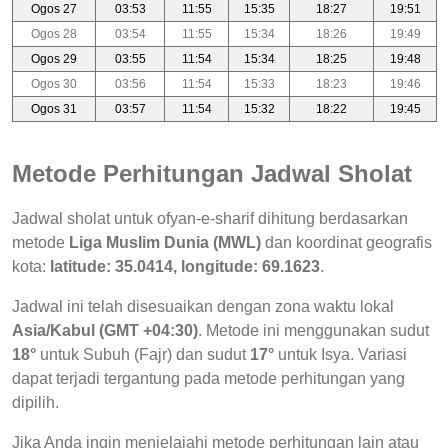
Ogos 27
03:53
11:55
15:35
18:27
19:51
Ogos 28
03:54
11:55
15:34
18:26
19:49
Ogos 29
03:55
11:54
15:34
18:25
19:48
Ogos 30
03:56
11:54
15:33
18:23
19:46
Ogos 31
03:57
11:54
15:32
18:22
19:45
Metode Perhitungan Jadwal Sholat
Jadwal sholat untuk ofyan-e-sharif dihitung berdasarkan
metode
Liga Muslim Dunia (MWL)
dan koordinat geografis
kota:
latitude: 35.0414, longitude: 69.1623
.
Jadwal ini telah disesuaikan dengan zona waktu lokal
Asia/Kabul (GMT +04:30)
. Metode ini menggunakan sudut
18°
untuk Subuh (Fajr) dan sudut
17°
untuk Isya. Variasi
dapat terjadi tergantung pada metode perhitungan yang
dipilih.
Jika Anda ingin menjelajahi metode perhitungan lain atau