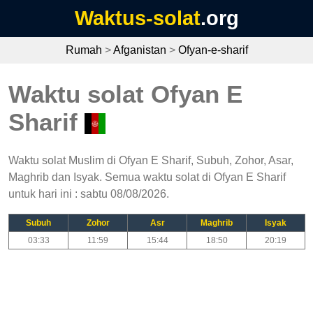
Waktus-solat
.org
Rumah
>
Afganistan
>
Ofyan-e-sharif
Waktu solat Ofyan E
Sharif
Waktu solat Muslim di Ofyan E Sharif, Subuh, Zohor, Asar,
Maghrib dan Isyak. Semua waktu solat di Ofyan E Sharif
untuk hari ini : sabtu 08/08/2026.
Subuh
Zohor
Asr
Maghrib
Isyak
03:33
11:59
15:44
18:50
20:19