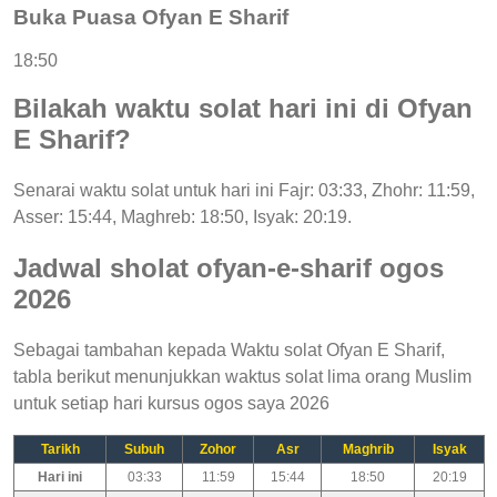
Buka Puasa Ofyan E Sharif
18:50
Bilakah waktu solat hari ini di Ofyan
E Sharif?
Senarai waktu solat untuk hari ini Fajr: 03:33, Zhohr: 11:59,
Asser: 15:44, Maghreb: 18:50, Isyak: 20:19.
Jadwal sholat ofyan-e-sharif ogos
2026
Sebagai tambahan kepada Waktu solat Ofyan E Sharif,
tabla berikut menunjukkan waktus solat lima orang Muslim
untuk setiap hari kursus ogos saya 2026
Tarikh
Subuh
Zohor
Asr
Maghrib
Isyak
Hari ini
03:33
11:59
15:44
18:50
20:19