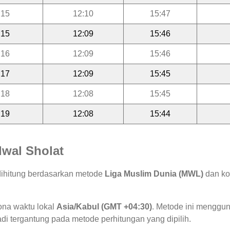
:15
12:10
15:47
:15
12:09
15:46
:16
12:09
15:46
:17
12:09
15:45
:18
12:08
15:45
:19
12:08
15:44
wal Sholat
dihitung berdasarkan metode
Liga Muslim Dunia (MWL)
dan koo
ona waktu lokal
Asia/Kabul (GMT +04:30)
. Metode ini menggu
jadi tergantung pada metode perhitungan yang dipilih.