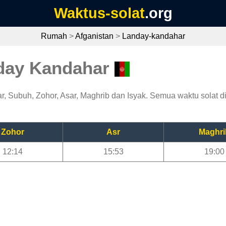
Waktus-solat
.org
Rumah
>
Afganistan
>
Landay-kandahar
nday Kandahar
, Subuh, Zohor, Asar, Maghrib dan Isyak. Semua waktu solat di
Zohor
Asr
Maghri
12:14
15:53
19:00