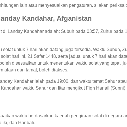
hitungan lain atau menyesuaikan pengaturan, silakan periksa o
i Landay Kandahar, Afganistan
lat di Landay Kandahar adalah: Subuh pada 03:57, Zuhur pada 
u solat untuk 7 hari akan datang juga tersedia. Waktu Subuh, Zu
olat hari ini, 21 Safar 1448, serta jadual untuk 7 hari akan da
leh disesuaikan untuk menentukan waktu solat yang tepat, juga
rmulaan dan tamat, boleh diakses.
 Landay Kandahar ialah pada 19:00, dan waktu tamat Sahur ata
Kandahar, waktu Sahur dan Iftar mengikut Fiqh Hanafi (Sunni) at
uaikan waktu berdasarkan kaedah pengiraan solat di negara an
liki, dan Hanbali.