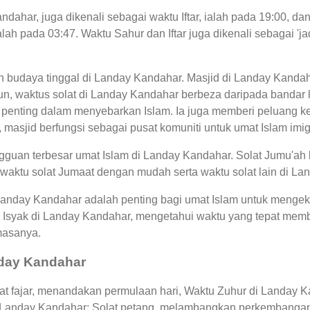
dahar, juga dikenali sebagai waktu Iftar, ialah pada 19:00, 
lah pada 03:47. Waktu Sahur dan Iftar juga dikenali sebagai 
an budaya tinggal di Landay Kandahar. Masjid di Landay Kanda
 waktus solat di Landay Kandahar berbeza daripada bandar la
penting dalam menyebarkan Islam. Ia juga memberi peluang k
u, masjid berfungsi sebagai pusat komuniti untuk umat Islam imig
guan terbesar umat Islam di Landay Kandahar. Solat Jumu'ah 
waktu solat Jumaat dengan mudah serta waktu solat lain di La
 Landay Kandahar adalah penting bagi umat Islam untuk mengek
 Isyak di Landay Kandahar, mengetahui waktu yang tepat me
masanya.
nday Kandahar
t fajar, menandakan permulaan hari, Waktu Zuhur di Landay Ka
i Landay Kandahar: Solat petang, melambangkan perkembangan