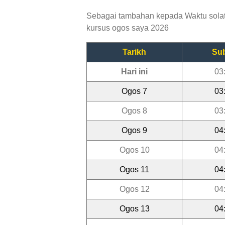
Sebagai tambahan kepada Waktu solat 
kursus ogos saya 2026
Tarikh
Su
Hari ini
03
Ogos 7
03
Ogos 8
03
Ogos 9
04
Ogos 10
04
Ogos 11
04
Ogos 12
04
Ogos 13
04