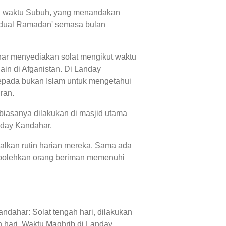
dan waktu Subuh, yang menandakan
'jadual Ramadan' semasa bulan
har menyediakan solat mengikut waktu
in di Afganistan. Di Landay
epada bukan Islam untuk mengetahui
ran.
biasanya dilakukan di masjid utama
nday Kandahar.
alkan rutin harian mereka. Sama ada
mbolehkan orang beriman memenuhi
ndahar: Solat tengah hari, dilakukan
 hari, Waktu Maghrib di Landay