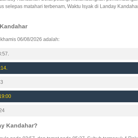
us selepas matahari terbenam, Waktu Isyak di Landay Kandaha
y Kandahar
 khamis 06/08/2026 adalah:
:57.
:14.
53
19:00
24
ay Kandahar?