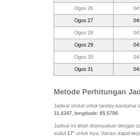
Ogos 26
04
Ogos 27
04
Ogos 28
04
Ogos 29
04
Ogos 30
04
Ogos 31
04
Metode Perhitungan Jad
Jadwal sholat untuk landay-kandahar 
31.4347, longitude: 65.5706
.
Jadwal ini telah disesuaikan dengan z
sudut
17°
untuk Isya. Variasi dapat ter