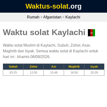
Waktus-solat
.org
Rumah
>
Afganistan
>
Kaylachi
Waktu solat Kaylachi
Waktu solat Muslim di Kaylachi, Subuh, Zohor, Asar,
Maghrib dan Isyak. Semua waktu solat di Kaylachi untuk
hari ini : khamis 06/08/2026.
Subuh
Zohor
Asr
Maghrib
Isyak
03:25
12:00
15:48
18:56
20:28