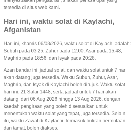
menyesuaikan pengaturan, silakan periksa opsi yang
tersedia di situs web kami.
Hari ini, waktu solat di Kaylachi,
Afganistan
Hari ini, khamis 06/08/2026, waktu solat di Kaylachi adalah:
Subuh pada 03:25, Zuhur pada 12:00, Asar pada 15:48,
Maghrib pada 18:56, dan Isyak pada 20:28.
Azan bandar ini, jadual solat, dan waktu solat untuk 7 hari
akan datang juga tersedia. Waktu Subuh, Zuhur, Asar,
Maghrib, dan Isyak di Kaylachi boleh dirujuk. Waktu solat
hari ini, 21 Safar 1448, serta jadual untuk 7 hari akan
datang, dari 06 Aug 2026 hingga 13 Aug 2026, dengan
kaedah pengiraan yang boleh disesuaikan untuk
menentukan waktu solat yang tepat, juga tersedia. Selain
itu, waktu Zawal di Kaylachi, termasuk butiran permulaan
dan tamat, boleh diakses.