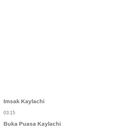
Imsak Kaylachi
03:15
Buka Puasa Kaylachi