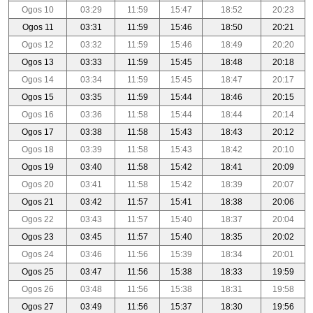
Ogos 10
03:29
11:59
15:47
18:52
20:23
Ogos 11
03:31
11:59
15:46
18:50
20:21
Ogos 12
03:32
11:59
15:46
18:49
20:20
Ogos 13
03:33
11:59
15:45
18:48
20:18
Ogos 14
03:34
11:59
15:45
18:47
20:17
Ogos 15
03:35
11:59
15:44
18:46
20:15
Ogos 16
03:36
11:58
15:44
18:44
20:14
Ogos 17
03:38
11:58
15:43
18:43
20:12
Ogos 18
03:39
11:58
15:43
18:42
20:10
Ogos 19
03:40
11:58
15:42
18:41
20:09
Ogos 20
03:41
11:58
15:42
18:39
20:07
Ogos 21
03:42
11:57
15:41
18:38
20:06
Ogos 22
03:43
11:57
15:40
18:37
20:04
Ogos 23
03:45
11:57
15:40
18:35
20:02
Ogos 24
03:46
11:56
15:39
18:34
20:01
Ogos 25
03:47
11:56
15:38
18:33
19:59
Ogos 26
03:48
11:56
15:38
18:31
19:58
Ogos 27
03:49
11:56
15:37
18:30
19:56