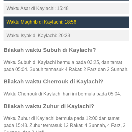
Waktu Asar di Kaylachi: 15:48
Waktu Maghrib di Kaylachi: 18:56
Waktu Isyak di Kaylachi: 20:28
Bilakah waktu Subuh di Kaylachi?
Waktu Subuh di Kaylachi bermula pada 03:25, dan tamat
pada 05:04. Subuh termasuk 4 Rakat: 2 Farz dan 2 Sunnah.
Bilakah waktu Cherrouk di Kaylachi?
Waktu Cherrouk di Kaylachi hari ini bermula pada 05:04.
Bilakah waktu Zuhur di Kaylachi?
Waktu Zuhur di Kaylachi bermula pada 12:00 dan tamat
pada 15:48. Zuhur termasuk 12 Rakat: 4 Sunnah, 4 Farz, 2