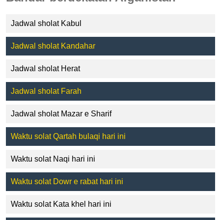
Jadwal sholat Kabul
Jadwal sholat Kandahar
Jadwal sholat Herat
Jadwal sholat Farah
Jadwal sholat Mazar e Sharif
Waktu solat Qartah bulaqi hari ini
Waktu solat Naqi hari ini
Waktu solat Dowr e rabat hari ini
Waktu solat Kata khel hari ini