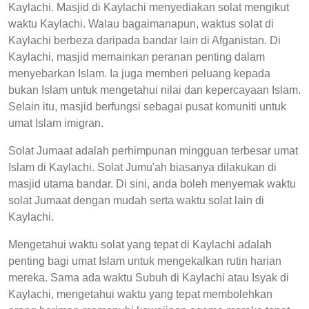
Kaylachi. Masjid di Kaylachi menyediakan solat mengikut
waktu Kaylachi. Walau bagaimanapun, waktus solat di
Kaylachi berbeza daripada bandar lain di Afganistan. Di
Kaylachi, masjid memainkan peranan penting dalam
menyebarkan Islam. Ia juga memberi peluang kepada
bukan Islam untuk mengetahui nilai dan kepercayaan Islam.
Selain itu, masjid berfungsi sebagai pusat komuniti untuk
umat Islam imigran.
Solat Jumaat adalah perhimpunan mingguan terbesar umat
Islam di Kaylachi. Solat Jumu'ah biasanya dilakukan di
masjid utama bandar. Di sini, anda boleh menyemak waktu
solat Jumaat dengan mudah serta waktu solat lain di
Kaylachi.
Mengetahui waktu solat yang tepat di Kaylachi adalah
penting bagi umat Islam untuk mengekalkan rutin harian
mereka. Sama ada waktu Subuh di Kaylachi atau Isyak di
Kaylachi, mengetahui waktu yang tepat membolehkan