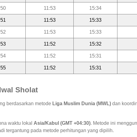
:50
11:53
15:34
:51
11:53
15:33
:52
11:53
15:33
:53
11:52
15:32
:54
11:52
15:31
:55
11:52
15:31
wal Sholat
tung berdasarkan metode
Liga Muslim Dunia (MWL)
dan koordin
ona waktu lokal
Asia/Kabul (GMT +04:30)
. Metode ini menggu
jadi tergantung pada metode perhitungan yang dipilih.