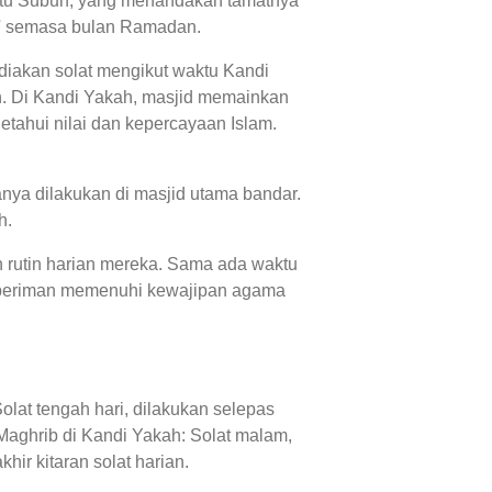
waktu Subuh, yang menandakan tamatnya
an' semasa bulan Ramadan.
diakan solat mengikut waktu Kandi
n. Di Kandi Yakah, masjid memainkan
tahui nilai dan kepercayaan Islam.
nya dilakukan di masjid utama bandar.
h.
n rutin harian mereka. Sama ada waktu
g beriman memenuhi kewajipan agama
lat tengah hari, dilakukan selepas
Maghrib di Kandi Yakah: Solat malam,
ir kitaran solat harian.