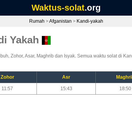
Waktus-solat
.org
Rumah
>
Afganistan
>
Kandi-yakah
di Yakah
uh, Zohor, Asar, Maghrib dan Isyak. Semua waktu solat di Kand
Zohor
Asr
Maghri
11:57
15:43
18:50