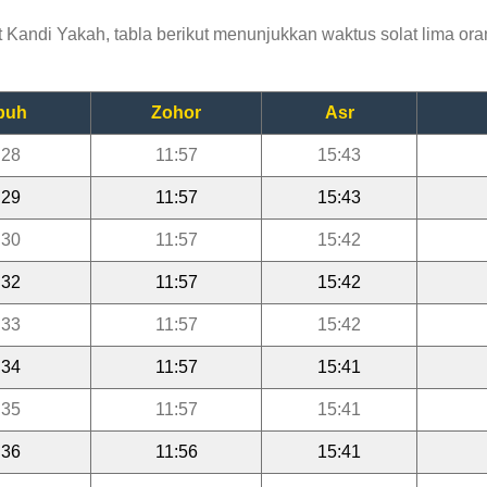
andi Yakah, tabla berikut menunjukkan waktus solat lima oran
buh
Zohor
Asr
:28
11:57
15:43
:29
11:57
15:43
:30
11:57
15:42
:32
11:57
15:42
:33
11:57
15:42
:34
11:57
15:41
:35
11:57
15:41
:36
11:56
15:41