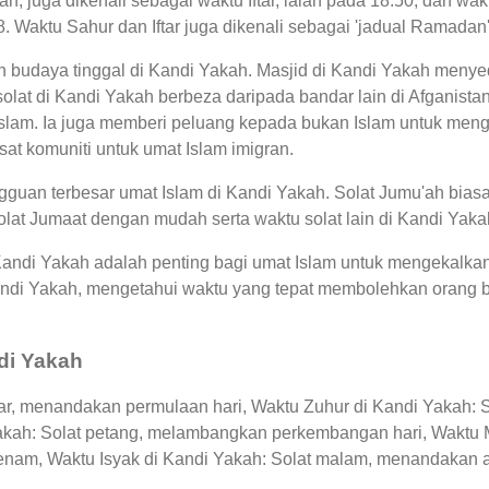
h, juga dikenali sebagai waktu Iftar, ialah pada 18:50, dan 
8. Waktu Sahur dan Iftar juga dikenali sebagai 'jadual Ramad
n budaya tinggal di Kandi Yakah. Masjid di Kandi Yakah menye
lat di Kandi Yakah berbeza daripada bandar lain di Afganista
lam. Ia juga memberi peluang kepada bukan Islam untuk menge
usat komuniti untuk umat Islam imigran.
guan terbesar umat Islam di Kandi Yakah. Solat Jumu'ah biasa
lat Jumaat dengan mudah serta waktu solat lain di Kandi Yaka
 Kandi Yakah adalah penting bagi umat Islam untuk mengekalka
Kandi Yakah, mengetahui waktu yang tepat membolehkan oran
di Yakah
ar, menandakan permulaan hari, Waktu Zuhur di Kandi Yakah: So
Yakah: Solat petang, melambangkan perkembangan hari, Waktu 
enam, Waktu Isyak di Kandi Yakah: Solat malam, menandakan akh