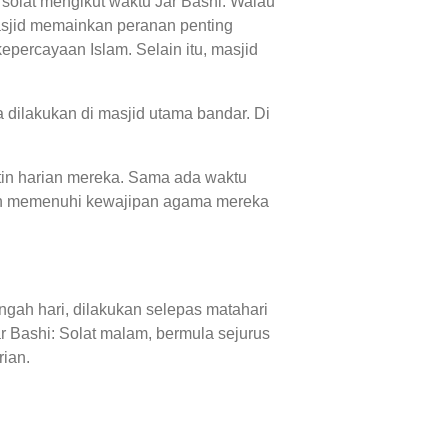
 solat mengikut waktu Jar Bashi. Walau
masjid memainkan peranan penting
percayaan Islam. Selain itu, masjid
 dilakukan di masjid utama bandar. Di
utin harian mereka. Sama ada waktu
man memenuhi kewajipan agama mereka
engah hari, dilakukan selepas matahari
r Bashi: Solat malam, bermula sejurus
rian.