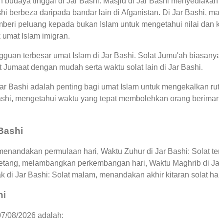
n budaya tinggal di Jar Bashi. Masjid di Jar Bashi menyediakan
hi berbeza daripada bandar lain di Afganistan. Di Jar Bashi, 
eri peluang kepada bukan Islam untuk mengetahui nilai dan ke
 umat Islam imigran.
uan terbesar umat Islam di Jar Bashi. Solat Jumu'ah biasanya
 Jumaat dengan mudah serta waktu solat lain di Jar Bashi.
Jar Bashi adalah penting bagi umat Islam untuk mengekalkan r
r Bashi, mengetahui waktu yang tepat membolehkan orang beri
 Bashi
 menandakan permulaan hari, Waktu Zuhur di Jar Bashi: Solat t
 petang, melambangkan perkembangan hari, Waktu Maghrib di Ja
 di Jar Bashi: Solat malam, menandakan akhir kitaran solat ha
hi
07/08/2026 adalah: