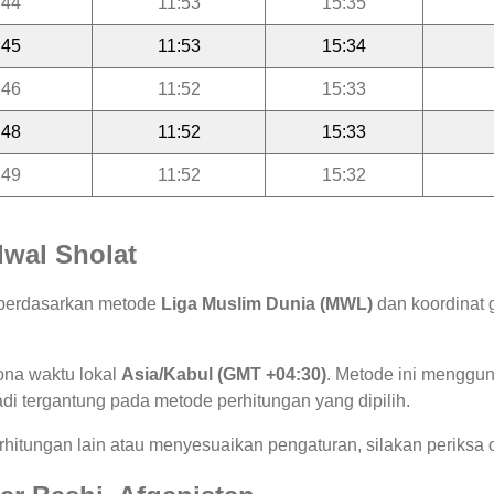
:44
11:53
15:35
:45
11:53
15:34
:46
11:52
15:33
:48
11:52
15:33
:49
11:52
15:32
wal Sholat
g berdasarkan metode
Liga Muslim Dunia (MWL)
dan koordinat 
ona waktu lokal
Asia/Kabul (GMT +04:30)
. Metode ini menggu
jadi tergantung pada metode perhitungan yang dipilih.
hitungan lain atau menyesuaikan pengaturan, silakan periksa o