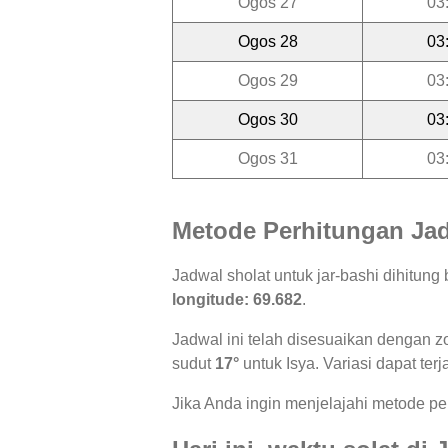
Ogos 27
03
Ogos 28
03
Ogos 29
03
Ogos 30
03
Ogos 31
03
Metode Perhitungan Jad
Jadwal sholat untuk jar-bashi dihitun
longitude: 69.682
.
Jadwal ini telah disesuaikan dengan z
sudut
17°
untuk Isya. Variasi dapat ter
Jika Anda ingin menjelajahi metode per