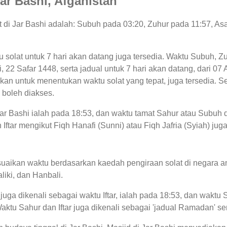
Jar Bashi, Afganistan
at di Jar Bashi adalah: Subuh pada 03:20, Zuhur pada 11:57, As
u solat untuk 7 hari akan datang juga tersedia. Waktu Subuh, Zu
ini, 22 Safar 1448, serta jadual untuk 7 hari akan datang, dari
n untuk menentukan waktu solat yang tepat, juga tersedia. Sel
 boleh diakses.
Jar Bashi ialah pada 18:53, dan waktu tamat Sahur atau Subuh d
Iftar mengikut Fiqh Hanafi (Sunni) atau Fiqh Jafria (Syiah) juga
uaikan waktu berdasarkan kaedah pengiraan solat di negara an
liki, dan Hanbali.
 juga dikenali sebagai waktu Iftar, ialah pada 18:53, dan wak
 Waktu Sahur dan Iftar juga dikenali sebagai 'jadual Ramadan'