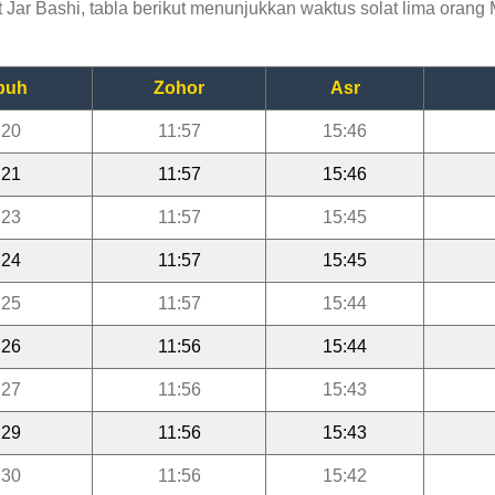
ar Bashi, tabla berikut menunjukkan waktus solat lima orang M
buh
Zohor
Asr
:20
11:57
15:46
:21
11:57
15:46
:23
11:57
15:45
:24
11:57
15:45
:25
11:57
15:44
:26
11:56
15:44
:27
11:56
15:43
:29
11:56
15:43
:30
11:56
15:42