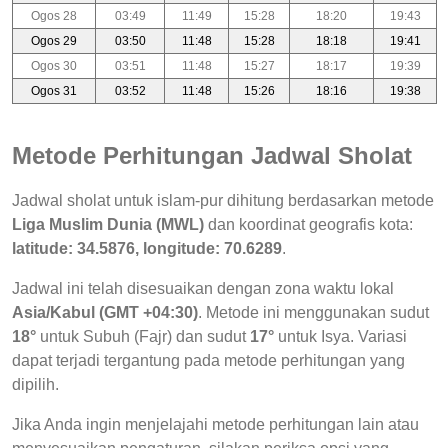
Ogos 28
03:49
11:49
15:28
18:20
19:43
Ogos 29
03:50
11:48
15:28
18:18
19:41
Ogos 30
03:51
11:48
15:27
18:17
19:39
Ogos 31
03:52
11:48
15:26
18:16
19:38
Metode Perhitungan Jadwal Sholat
Jadwal sholat untuk islam-pur dihitung berdasarkan metode
Liga Muslim Dunia (MWL)
dan koordinat geografis kota:
latitude: 34.5876, longitude: 70.6289
.
Jadwal ini telah disesuaikan dengan zona waktu lokal
Asia/Kabul (GMT +04:30)
. Metode ini menggunakan sudut
18°
untuk Subuh (Fajr) dan sudut
17°
untuk Isya. Variasi
dapat terjadi tergantung pada metode perhitungan yang
dipilih.
Jika Anda ingin menjelajahi metode perhitungan lain atau