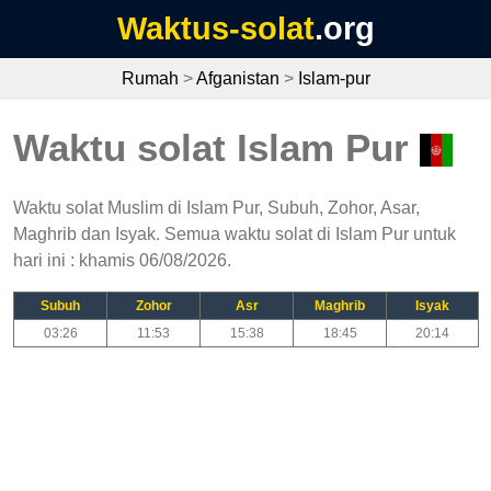
Waktus-solat
.org
Rumah
>
Afganistan
>
Islam-pur
Waktu solat Islam Pur
Waktu solat Muslim di Islam Pur, Subuh, Zohor, Asar,
Maghrib dan Isyak. Semua waktu solat di Islam Pur untuk
hari ini : khamis 06/08/2026.
Subuh
Zohor
Asr
Maghrib
Isyak
03:26
11:53
15:38
18:45
20:14