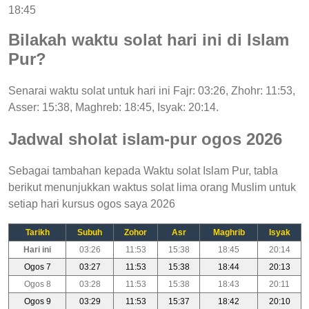
18:45
Bilakah waktu solat hari ini di Islam
Pur?
Senarai waktu solat untuk hari ini Fajr: 03:26, Zhohr: 11:53,
Asser: 15:38, Maghreb: 18:45, Isyak: 20:14.
Jadwal sholat islam-pur ogos 2026
Sebagai tambahan kepada Waktu solat Islam Pur, tabla
berikut menunjukkan waktus solat lima orang Muslim untuk
setiap hari kursus ogos saya 2026
Tarikh
Subuh
Zohor
Asr
Maghrib
Isyak
Hari ini
03:26
11:53
15:38
18:45
20:14
Ogos 7
03:27
11:53
15:38
18:44
20:13
Ogos 8
03:28
11:53
15:38
18:43
20:11
Ogos 9
03:29
11:53
15:37
18:42
20:10