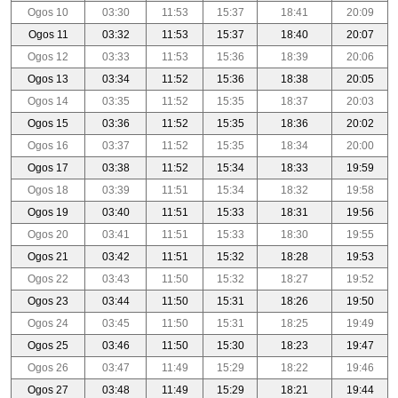
Ogos 10
03:30
11:53
15:37
18:41
20:09
Ogos 11
03:32
11:53
15:37
18:40
20:07
Ogos 12
03:33
11:53
15:36
18:39
20:06
Ogos 13
03:34
11:52
15:36
18:38
20:05
Ogos 14
03:35
11:52
15:35
18:37
20:03
Ogos 15
03:36
11:52
15:35
18:36
20:02
Ogos 16
03:37
11:52
15:35
18:34
20:00
Ogos 17
03:38
11:52
15:34
18:33
19:59
Ogos 18
03:39
11:51
15:34
18:32
19:58
Ogos 19
03:40
11:51
15:33
18:31
19:56
Ogos 20
03:41
11:51
15:33
18:30
19:55
Ogos 21
03:42
11:51
15:32
18:28
19:53
Ogos 22
03:43
11:50
15:32
18:27
19:52
Ogos 23
03:44
11:50
15:31
18:26
19:50
Ogos 24
03:45
11:50
15:31
18:25
19:49
Ogos 25
03:46
11:50
15:30
18:23
19:47
Ogos 26
03:47
11:49
15:29
18:22
19:46
Ogos 27
03:48
11:49
15:29
18:21
19:44