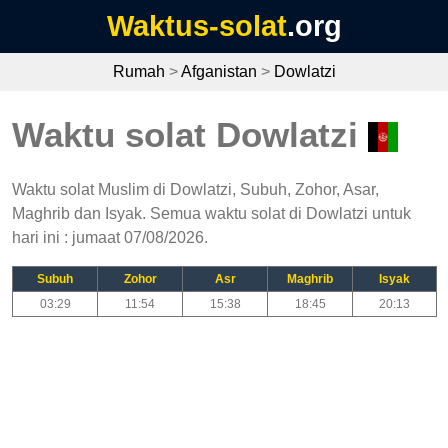
Waktus-solat
.org
Rumah
>
Afganistan
>
Dowlatzi
Waktu solat Dowlatzi
Waktu solat Muslim di Dowlatzi, Subuh, Zohor, Asar,
Maghrib dan Isyak. Semua waktu solat di Dowlatzi untuk
hari ini : jumaat 07/08/2026.
Subuh
Zohor
Asr
Maghrib
Isyak
03:29
11:54
15:38
18:45
20:13