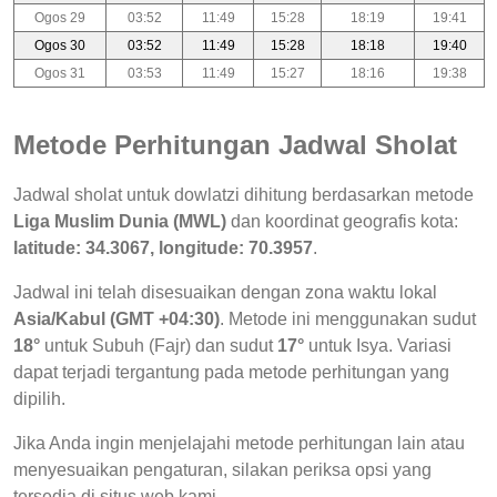
Ogos 29
03:52
11:49
15:28
18:19
19:41
Ogos 30
03:52
11:49
15:28
18:18
19:40
Ogos 31
03:53
11:49
15:27
18:16
19:38
Metode Perhitungan Jadwal Sholat
Jadwal sholat untuk dowlatzi dihitung berdasarkan metode
Liga Muslim Dunia (MWL)
dan koordinat geografis kota:
latitude: 34.3067, longitude: 70.3957
.
Jadwal ini telah disesuaikan dengan zona waktu lokal
Asia/Kabul (GMT +04:30)
. Metode ini menggunakan sudut
18°
untuk Subuh (Fajr) dan sudut
17°
untuk Isya. Variasi
dapat terjadi tergantung pada metode perhitungan yang
dipilih.
Jika Anda ingin menjelajahi metode perhitungan lain atau
menyesuaikan pengaturan, silakan periksa opsi yang
tersedia di situs web kami.