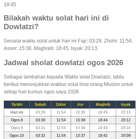
18:45
Bilakah waktu solat hari ini di
Dowlatzi?
Senarai waktu solat untuk hari ini Fajr: 03:29, Zhohr: 11:54,
Asser: 15:38, Maghreb: 18:45, Isyak: 20:13.
Jadwal sholat dowlatzi ogos 2026
Sebagai tambahan kepada Waktu solat Dowlatzi, tabla
berikut menunjukkan waktus solat lima orang Muslim untuk
setiap hari kursus ogos saya 2026
Tarikh
Subuh
Zohor
Asr
Maghrib
Isyak
Hari ini
03:29
11:54
15:38
18:45
20:13
Ogos 8
03:30
11:54
15:38
18:44
20:12
Ogos 9
03:31
11:54
15:38
18:43
20:10
Ogos 10
03:32
11:54
15:37
18:42
20:09