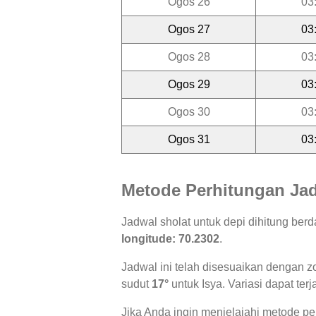
Ogos 26
03
Ogos 27
03
Ogos 28
03
Ogos 29
03
Ogos 30
03
Ogos 31
03
Metode Perhitungan Jad
Jadwal sholat untuk depi dihitung be
longitude: 70.2302
.
Jadwal ini telah disesuaikan dengan z
sudut
17°
untuk Isya. Variasi dapat ter
Jika Anda ingin menjelajahi metode per