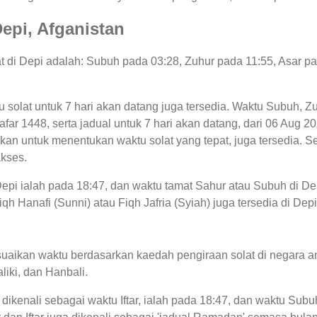
Depi, Afganistan
lat di Depi adalah: Subuh pada 03:28, Zuhur pada 11:55, Asar p
tu solat untuk 7 hari akan datang juga tersedia. Waktu Subuh, Zu
1 Safar 1448, serta jadual untuk 7 hari akan datang, dari 06 Aug
an untuk menentukan waktu solat yang tepat, juga tersedia. Sel
akses.
Depi ialah pada 18:47, dan waktu tamat Sahur atau Subuh di Dep
qh Hanafi (Sunni) atau Fiqh Jafria (Syiah) juga tersedia di Depi
uaikan waktu berdasarkan kaedah pengiraan solat di negara an
liki, dan Hanbali.
 dikenali sebagai waktu Iftar, ialah pada 18:47, dan waktu S