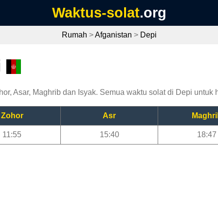
Waktus-solat
.org
Rumah
>
Afganistan
>
Depi
i
or, Asar, Maghrib dan Isyak. Semua waktu solat di Depi untuk ha
Zohor
Asr
Maghri
11:55
15:40
18:47