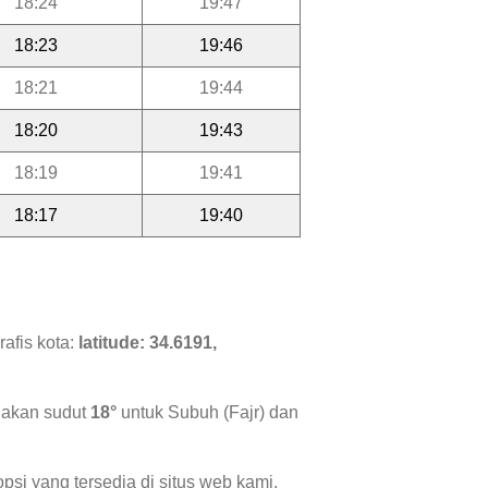
18:24
19:47
18:23
19:46
18:21
19:44
18:20
19:43
18:19
19:41
18:17
19:40
afis kota:
latitude: 34.6191,
nakan sudut
18°
untuk Subuh (Fajr) dan
psi yang tersedia di situs web kami.