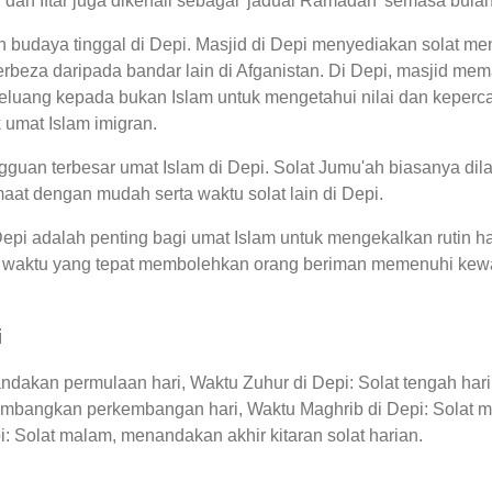
r dan Iftar juga dikenali sebagai 'jadual Ramadan' semasa bul
n budaya tinggal di Depi. Masjid di Depi menyediakan solat me
rbeza daripada bandar lain di Afganistan. Di Depi, masjid me
luang kepada bukan Islam untuk mengetahui nilai dan kepercay
 umat Islam imigran.
uan terbesar umat Islam di Depi. Solat Jumu'ah biasanya dilak
at dengan mudah serta waktu solat lain di Depi.
 Depi adalah penting bagi umat Islam untuk mengekalkan rutin
hui waktu yang tepat membolehkan orang beriman memenuhi kew
i
ndakan permulaan hari, Waktu Zuhur di Depi: Solat tengah hari
lambangkan perkembangan hari, Waktu Maghrib di Depi: Solat m
i: Solat malam, menandakan akhir kitaran solat harian.