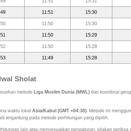
:49
11:51
15:31
:49
11:51
15:30
:50
11:50
15:30
:51
11:50
15:29
:52
11:50
15:28
:53
11:49
15:28
wal Sholat
rdasarkan metode
Liga Muslim Dunia (MWL)
dan koordinat geogr
ona waktu lokal
Asia/Kabul (GMT +04:30)
. Metode ini menggu
jadi tergantung pada metode perhitungan yang dipilih.
hitungan lain atau menyesuaikan pengaturan, silakan periksa o