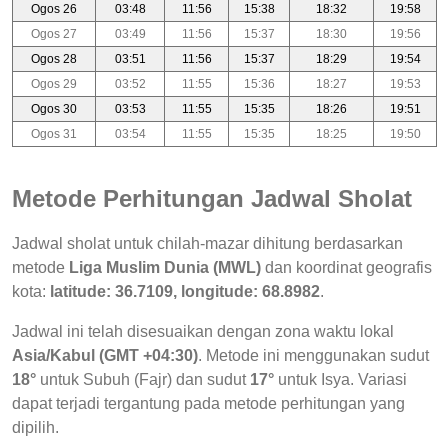
Ogos 26
03:48
11:56
15:38
18:32
19:58
Ogos 27
03:49
11:56
15:37
18:30
19:56
Ogos 28
03:51
11:56
15:37
18:29
19:54
Ogos 29
03:52
11:55
15:36
18:27
19:53
Ogos 30
03:53
11:55
15:35
18:26
19:51
Ogos 31
03:54
11:55
15:35
18:25
19:50
Metode Perhitungan Jadwal Sholat
Jadwal sholat untuk chilah-mazar dihitung berdasarkan
metode
Liga Muslim Dunia (MWL)
dan koordinat geografis
kota:
latitude: 36.7109, longitude: 68.8982
.
Jadwal ini telah disesuaikan dengan zona waktu lokal
Asia/Kabul (GMT +04:30)
. Metode ini menggunakan sudut
18°
untuk Subuh (Fajr) dan sudut
17°
untuk Isya. Variasi
dapat terjadi tergantung pada metode perhitungan yang
dipilih.