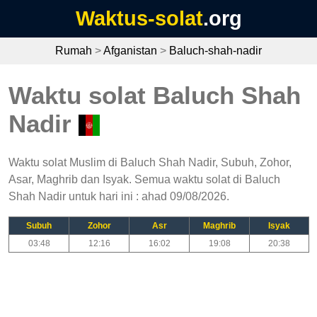
Waktus-solat
.org
Rumah
>
Afganistan
>
Baluch-shah-nadir
Waktu solat Baluch Shah
Nadir
Waktu solat Muslim di Baluch Shah Nadir, Subuh, Zohor,
Asar, Maghrib dan Isyak. Semua waktu solat di Baluch
Shah Nadir untuk hari ini : ahad 09/08/2026.
Subuh
Zohor
Asr
Maghrib
Isyak
03:48
12:16
16:02
19:08
20:38