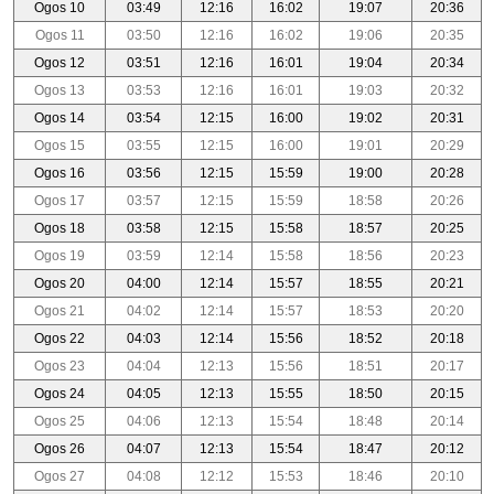
Ogos 10
03:49
12:16
16:02
19:07
20:36
Ogos 11
03:50
12:16
16:02
19:06
20:35
Ogos 12
03:51
12:16
16:01
19:04
20:34
Ogos 13
03:53
12:16
16:01
19:03
20:32
Ogos 14
03:54
12:15
16:00
19:02
20:31
Ogos 15
03:55
12:15
16:00
19:01
20:29
Ogos 16
03:56
12:15
15:59
19:00
20:28
Ogos 17
03:57
12:15
15:59
18:58
20:26
Ogos 18
03:58
12:15
15:58
18:57
20:25
Ogos 19
03:59
12:14
15:58
18:56
20:23
Ogos 20
04:00
12:14
15:57
18:55
20:21
Ogos 21
04:02
12:14
15:57
18:53
20:20
Ogos 22
04:03
12:14
15:56
18:52
20:18
Ogos 23
04:04
12:13
15:56
18:51
20:17
Ogos 24
04:05
12:13
15:55
18:50
20:15
Ogos 25
04:06
12:13
15:54
18:48
20:14
Ogos 26
04:07
12:13
15:54
18:47
20:12
Ogos 27
04:08
12:12
15:53
18:46
20:10