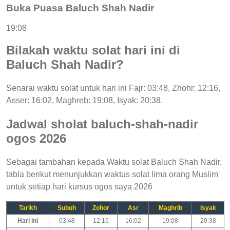
Buka Puasa Baluch Shah Nadir
19:08
Bilakah waktu solat hari ini di
Baluch Shah Nadir?
Senarai waktu solat untuk hari ini Fajr: 03:48, Zhohr: 12:16,
Asser: 16:02, Maghreb: 19:08, Isyak: 20:38.
Jadwal sholat baluch-shah-nadir
ogos 2026
Sebagai tambahan kepada Waktu solat Baluch Shah Nadir,
tabla berikut menunjukkan waktus solat lima orang Muslim
untuk setiap hari kursus ogos saya 2026
Tarikh
Subuh
Zohor
Asr
Maghrib
Isyak
Hari ini
03:48
12:16
16:02
19:08
20:38