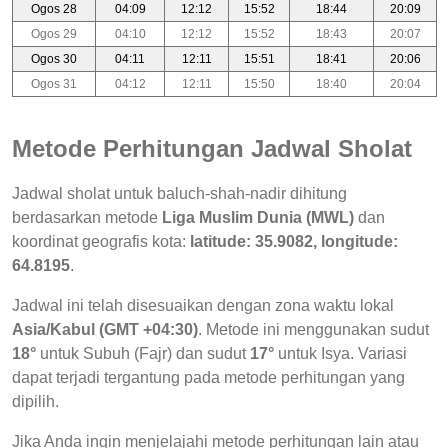
Ogos 28
04:09
12:12
15:52
18:44
20:09
Ogos 29
04:10
12:12
15:52
18:43
20:07
Ogos 30
04:11
12:11
15:51
18:41
20:06
Ogos 31
04:12
12:11
15:50
18:40
20:04
Metode Perhitungan Jadwal Sholat
Jadwal sholat untuk baluch-shah-nadir dihitung
berdasarkan metode
Liga Muslim Dunia (MWL)
dan
koordinat geografis kota:
latitude: 35.9082, longitude:
64.8195
.
Jadwal ini telah disesuaikan dengan zona waktu lokal
Asia/Kabul (GMT +04:30)
. Metode ini menggunakan sudut
18°
untuk Subuh (Fajr) dan sudut
17°
untuk Isya. Variasi
dapat terjadi tergantung pada metode perhitungan yang
dipilih.
Jika Anda ingin menjelajahi metode perhitungan lain atau