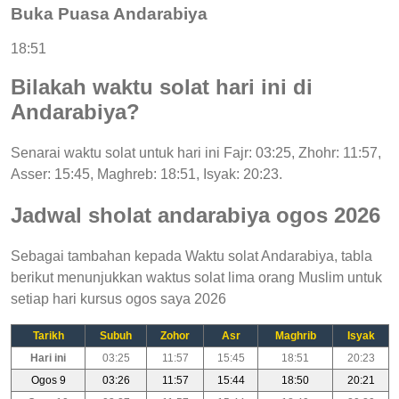
Buka Puasa Andarabiya
18:51
Bilakah waktu solat hari ini di
Andarabiya?
Senarai waktu solat untuk hari ini Fajr: 03:25, Zhohr: 11:57,
Asser: 15:45, Maghreb: 18:51, Isyak: 20:23.
Jadwal sholat andarabiya ogos 2026
Sebagai tambahan kepada Waktu solat Andarabiya, tabla
berikut menunjukkan waktus solat lima orang Muslim untuk
setiap hari kursus ogos saya 2026
Tarikh
Subuh
Zohor
Asr
Maghrib
Isyak
Hari ini
03:25
11:57
15:45
18:51
20:23
Ogos 9
03:26
11:57
15:44
18:50
20:21