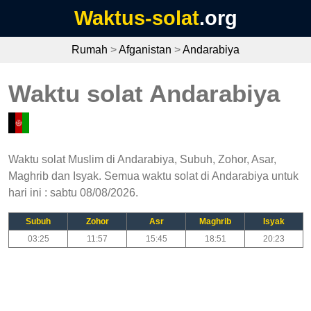
Waktus-solat
.org
Rumah
>
Afganistan
>
Andarabiya
Waktu solat Andarabiya
Waktu solat Muslim di Andarabiya, Subuh, Zohor, Asar,
Maghrib dan Isyak. Semua waktu solat di Andarabiya untuk
hari ini : sabtu 08/08/2026.
Subuh
Zohor
Asr
Maghrib
Isyak
03:25
11:57
15:45
18:51
20:23