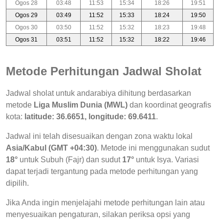
Ogos 28
03:48
11:53
15:34
18:26
19:51
Ogos 29
03:49
11:52
15:33
18:24
19:50
Ogos 30
03:50
11:52
15:32
18:23
19:48
Ogos 31
03:51
11:52
15:32
18:22
19:46
Metode Perhitungan Jadwal Sholat
Jadwal sholat untuk andarabiya dihitung berdasarkan
metode
Liga Muslim Dunia (MWL)
dan koordinat geografis
kota:
latitude: 36.6651, longitude: 69.6411
.
Jadwal ini telah disesuaikan dengan zona waktu lokal
Asia/Kabul (GMT +04:30)
. Metode ini menggunakan sudut
18°
untuk Subuh (Fajr) dan sudut
17°
untuk Isya. Variasi
dapat terjadi tergantung pada metode perhitungan yang
dipilih.
Jika Anda ingin menjelajahi metode perhitungan lain atau
menyesuaikan pengaturan, silakan periksa opsi yang