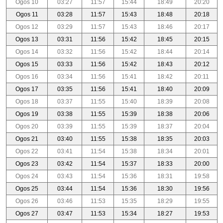
Ogos 10
03:27
11:57
15:44
18:49
20:20
Ogos 11
03:28
11:57
15:43
18:48
20:18
Ogos 12
03:29
11:57
15:43
18:46
20:17
Ogos 13
03:31
11:56
15:42
18:45
20:15
Ogos 14
03:32
11:56
15:42
18:44
20:14
Ogos 15
03:33
11:56
15:42
18:43
20:12
Ogos 16
03:34
11:56
15:41
18:42
20:11
Ogos 17
03:35
11:56
15:41
18:40
20:09
Ogos 18
03:37
11:55
15:40
18:39
20:08
Ogos 19
03:38
11:55
15:39
18:38
20:06
Ogos 20
03:39
11:55
15:39
18:37
20:04
Ogos 21
03:40
11:55
15:38
18:35
20:03
Ogos 22
03:41
11:54
15:38
18:34
20:01
Ogos 23
03:42
11:54
15:37
18:33
20:00
Ogos 24
03:43
11:54
15:36
18:31
19:58
Ogos 25
03:44
11:54
15:36
18:30
19:56
Ogos 26
03:46
11:53
15:35
18:29
19:55
Ogos 27
03:47
11:53
15:34
18:27
19:53