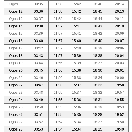
Ogos 11
03:35
11:58
15:42
18:46
20:14
Ogos 12
03:36
11:58
15:42
18:45
20:13
Ogos 13
03:37
11:58
15:42
18:44
20:11
Ogos 14
03:38
11:57
15:41
18:43
20:10
Ogos 15
03:39
11:57
15:41
18:42
20:09
Ogos 16
03:40
11:57
15:40
18:40
20:07
Ogos 17
03:42
11:57
15:40
18:39
20:06
Ogos 18
03:43
11:57
15:39
18:38
20:04
Ogos 19
03:44
11:56
15:39
18:37
20:03
Ogos 20
03:45
11:56
15:38
18:36
20:01
Ogos 21
03:46
11:56
15:38
18:34
20:00
Ogos 22
03:47
11:56
15:37
18:33
19:58
Ogos 23
03:48
11:55
15:37
18:32
19:57
Ogos 24
03:49
11:55
15:36
18:31
19:55
Ogos 25
03:50
11:55
15:36
18:29
19:53
Ogos 26
03:51
11:55
15:35
18:28
19:52
Ogos 27
03:52
11:54
15:34
18:27
19:50
Ogos 28
03:53
11:54
15:34
18:25
19:49