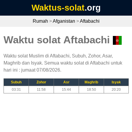
Waktus-solat
.org
Rumah
>
Afganistan
>
Aftabachi
Waktu solat Aftabachi
Waktu solat Muslim di Aftabachi, Subuh, Zohor, Asar,
Maghrib dan Isyak. Semua waktu solat di Aftabachi untuk
hari ini : jumaat 07/08/2026.
Subuh
Zohor
Asr
Maghrib
Isyak
03:31
11:58
15:44
18:50
20:20