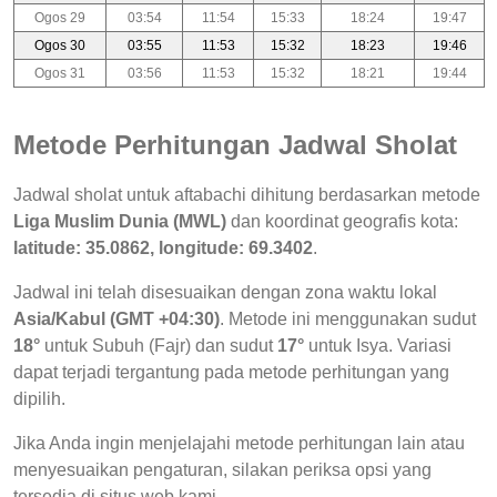
Ogos 29
03:54
11:54
15:33
18:24
19:47
Ogos 30
03:55
11:53
15:32
18:23
19:46
Ogos 31
03:56
11:53
15:32
18:21
19:44
Metode Perhitungan Jadwal Sholat
Jadwal sholat untuk aftabachi dihitung berdasarkan metode
Liga Muslim Dunia (MWL)
dan koordinat geografis kota:
latitude: 35.0862, longitude: 69.3402
.
Jadwal ini telah disesuaikan dengan zona waktu lokal
Asia/Kabul (GMT +04:30)
. Metode ini menggunakan sudut
18°
untuk Subuh (Fajr) dan sudut
17°
untuk Isya. Variasi
dapat terjadi tergantung pada metode perhitungan yang
dipilih.
Jika Anda ingin menjelajahi metode perhitungan lain atau
menyesuaikan pengaturan, silakan periksa opsi yang
tersedia di situs web kami.