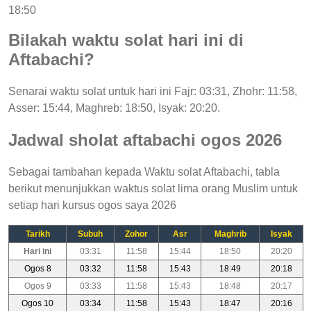
18:50
Bilakah waktu solat hari ini di
Aftabachi?
Senarai waktu solat untuk hari ini Fajr: 03:31, Zhohr: 11:58,
Asser: 15:44, Maghreb: 18:50, Isyak: 20:20.
Jadwal sholat aftabachi ogos 2026
Sebagai tambahan kepada Waktu solat Aftabachi, tabla
berikut menunjukkan waktus solat lima orang Muslim untuk
setiap hari kursus ogos saya 2026
Tarikh
Subuh
Zohor
Asr
Maghrib
Isyak
Hari ini
03:31
11:58
15:44
18:50
20:20
Ogos 8
03:32
11:58
15:43
18:49
20:18
Ogos 9
03:33
11:58
15:43
18:48
20:17
Ogos 10
03:34
11:58
15:43
18:47
20:16